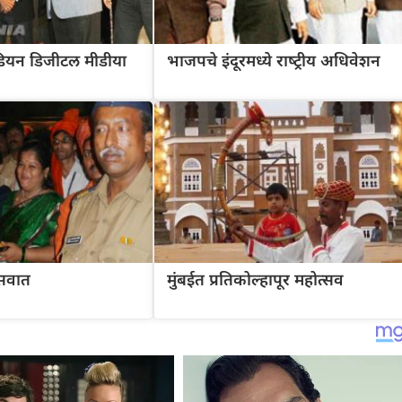
ंडियन डिजीटल मीडीया
भाजपचे इंदूरमध्‍ये राष्‍ट्रीय अधिवेशन
्सवात
मुंबईत प्रतिकोल्हापूर महोत्सव