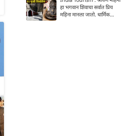
मने जिंकेल. आम्ही बोलत आहोत
हा भगवान शिवाचा सर्वात प्रिय
प्रसिद्ध गायक, अभिनेते आणि
महिना मानला जातो. धार्मिक
लोकप्रिय टीव्ही होस्ट, आदित्य
मान्यतेनुसार, श्रावण महिन्यात
नारायण यांच्याबद्दल.
शिवाची पूजा केल्याने विशेष लाभ
मिळतो आणि इच्छा पूर्ण होतात. हा
महिना भक्ती आणि श्रद्धेचे प्रतीक
आहे.