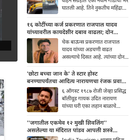
वाहन संग्रहात एका नवीन गाडीची भर
प्रायव्हेट लिमिटेडच्या संचालकांना
घातली आहे. तिने नुकतीच महिंद्रा
समन्स बजावले आहे.
थार रॉक्स स्टार एडिशन खरेदी केली
आहे. एका खाजगी समारंभात ही
१६ कोटींच्या कर्ज प्रकरणात राजपाल यादव
एसयूव्ही तिला सुपूर्द करण्यात
यांच्यावरील कायदेशीर दबाव वाढला; दोन
आली, ज्याचा व्हिडिओ आता
मालमत्तांचा लिलाव होणार
चेक बाऊन्स प्रकरणात राजपाल
इंस्टाग्रामवर मोठ्या प्रमाणावर शेअर
यादव यांच्या अडचणी वाढत
केला जात आहे. गाडी
असल्याचे दिसत आहे. त्यांच्या दोन
मिळाल्यानंतर, मलायकाने तिच्या
मालमत्ता ९ सप्टेंबर रोजी विकल्या
घरी पूजा-अर्चा देखील केली.
जाणार आहे. या दोन मालमत्ता
'छोटा बच्चा जान के' ते स्टार होस्ट
शहाजहानपूर या शहरात आणि एका
बनण्यापर्यंतचा आदित्य नारायणचा रंजक प्रवास
गावात आहे.
जाणून घ्या
६ ऑगस्ट १९८७ रोजी जेव्हा प्रसिद्ध
बॉलीवूड गायक उदित नारायण
यांच्या घरी एका लहान बाळाचे
आगमन झाले, तेव्हा फार कमी
लोकांनी कल्पना केली असेल की हे
''जगातील एकमेव १२ मुखी शिवलिंग''
बाळ पुढे जाऊन आपल्या अष्टपैलू
असलेल्या या मंदिरात पांडव आपली शस्त्रे
प्रतिभेने सर्व वयोगटातील प्रेक्षकांची
लपवत असत
India Tourism : श्रावण महिना