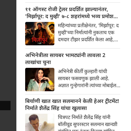
असून, त्यामुळे सोशल मीडिया आणि
खळबळ उडवून दिली आहे.
चित्रपटसृष्टीत खळबळ उडाली आहे.
११ ऑगस्ट रोजी ट्रेलर प्रदर्शित झाल्यानंतर,
चित्रपटातील कलाकार आणि
'मिर्झापूर: द मुव्ही' ७-८ शहरांमध्ये भव्य प्रमोशन
भव्यतेची मोठ्या प्रमाणावर चर्चा होत
करणार
महिन्यांच्या प्रतीक्षेनंतर, 'मिर्झापूर: द
असली तरी, ज्या एका गोष्टीने
मुव्ही'च्या निर्मात्यांनी नुकताच एक
सर्वाधिक लक्ष वेधून घेतले आहे
दमदार टीझर प्रदर्शित केला आहे,
आणि प्रेक्षकांना रोमांचित केले आहे,
ज्यामुळे चाहत्यांना या प्रतिष्ठित
ती म्हणजे 'रॉकिंग स्टार' यशने
फ्रँचायझीच्या मोठ्या पडद्यावरील
अभिनेत्रीला सायबर भामट्यांनी लावला 2
साकारलेली रावणाची भूमिका.
रूपांतराची पहिली झलक मिळाली
लाखांचा चुना
आहे. पंकज त्रिपाठी, अली फजल
अभिनेत्री कीर्ती कुल्हारी यांची
आणि दिव्येंदू शर्मा पुन्हा एकदा
सायबर फसवणुक झाली आहे.
त्यांच्या चाहत्यांच्या आवडत्या भूमिका
अज्ञात गुन्हेगारांनी त्यांच्या मोबाईल
साकारत आहे.
फोन आणि क्रेडिट कार्डमध्ये
अनधिकृत प्रवेश मिळवून अवघ्या
बिर्याणी खात खात सलमानने केली हेअर ट्रीटमेंट!
काही मिनिटांत त्यांची ₹२४३,८५२
निर्माते शैलेंद्र सिंह यांचा खुलासा
ची फसवणूक केली. अभिनेत्रीच्या
चित्रपट निर्माते शैलेंद्र सिंह यांनी
तक्रारीच्या आधारे, आंबोली
बॉलीवूड सुपरस्टार सलमान खानशी
पोलिसांनी गुन्हा दाखल करून तपास