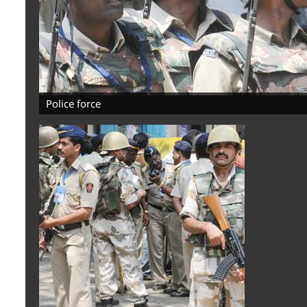
-
Police force