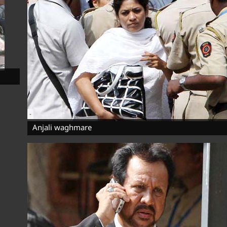
-
Anjali waghmare