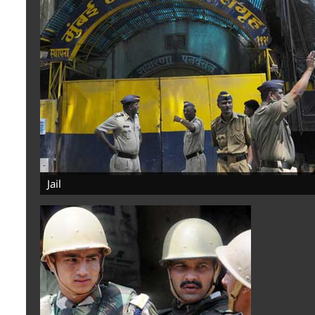
-
Jail