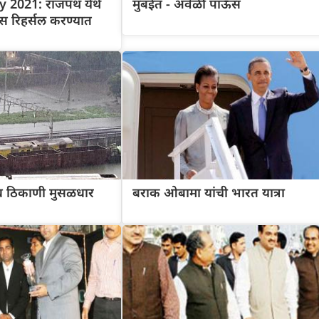
 2021: राजपथ येथे
मुंबईत - अवेळी पाऊस
ड्रेस रिहर्सल करण्यात
िध ठिकाणी मुसळधार
बराक ओबामा यांची भारत यात्रा