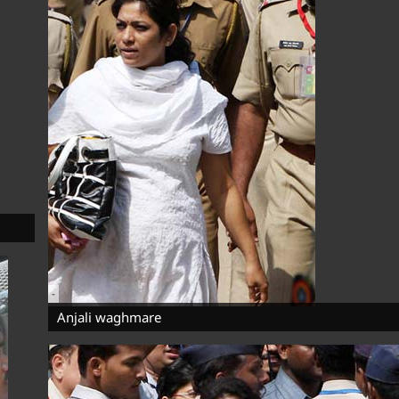
-
Anjali waghmare