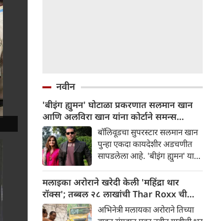
नवीन
'बीइंग ह्युमन' घोटाळा प्रकरणात सलमान खान
आणि अलविरा खान यांना कोर्टाने समन्स
बजवले
बॉलिवूडचा सुपरस्टार सलमान खान
पुन्हा एकदा कायदेशीर अडचणीत
सापडलेला आहे. 'बीइंग ह्युमन' या
ब्रँडशी संबंधित कथित फसवणुकीच्या
प्रकरणात चंदीगड न्यायालयाने
मलाइका अरोराने खरेदी केली 'महिंद्रा थार
अभिनेता सलमान खान, त्याची
रॉक्स'; तब्बल २८ लाखांची Thar Roxx ची
बहीण अलविरा खान अग्निहोत्री
पूजा करतानाचा व्हिडिओ व्हायरल
अभिनेत्री मलायका अरोराने तिच्या
आणि स्टाईल अँड कंटेंट ज्वेलरी