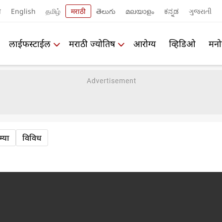
ी
English
தமிழ்
मराठी
తెలుగు
മലയാളം
ಕನ್ನಡ
ગુજરાતી
लाईफस्टाईल
मराठी ज्योतिष
आरोग्य
व्हिडिओ
मनो
्या
विविध