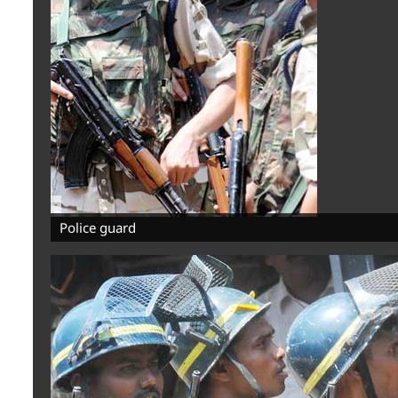
-
Police guard