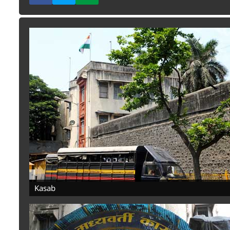
-
Kasab