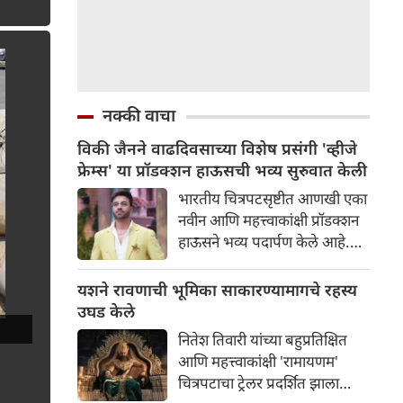
नक्की वाचा
विकी जैनने वाढदिवसाच्या विशेष प्रसंगी 'व्हीजे
फ्रेम्स' या प्रॉडक्शन हाऊसची भव्य सुरुवात केली
भारतीय चित्रपटसृष्टीत आणखी एका
नवीन आणि महत्त्वाकांक्षी प्रॉडक्शन
हाऊसने भव्य पदार्पण केले आहे.
प्रसिद्ध उद्योगपती आणि निर्माता
विकी जैनने आपल्या वाढदिवसाच्या
यशने रावणाची भूमिका साकारण्यामागचे रहस्य
विशेष प्रसंगी 'व्हीजे फ्रेम्स' या
उघड केले
आपल्या नवीन प्रॉडक्शन बॅनरची
नितेश तिवारी यांच्या बहुप्रतिक्षित
अधिकृतपणे घोषणा केली. या नवीन
आणि महत्त्वाकांक्षी 'रामायणम'
बॅनरचा पहिला प्रकल्प इतका भव्य
चित्रपटाचा ट्रेलर प्रदर्शित झाला
आहे की त्याने चाहत्यांमध्ये आधीच