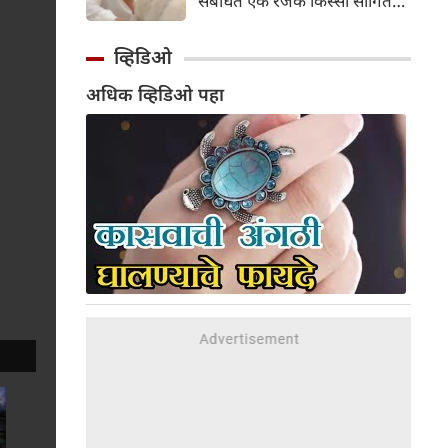
संबंधित एक रंजक किस्सा सांगितला
सुरू केला आहे.
आहे. त्यांनी सलमानच्या 'गॅलेक्सी
अपार्टमेंट्स'मधील घराला दिलेल्या
व्हिडिओ
भेटीचे वर्णन केले, जिथे त्यांनी
अधिक व्हिडिओ पहा
पाहिले की अभिनेता एकाच वेळी
बिर्याणी खात होता आणि केसांवर
उपचार (हेअर ट्रीटमेंट) करून घेत
होता. शैलेंद्र सिंह यांनी नमूद केले की
ही घटना त्या काळातील आहे जेव्हा
त्यांची आणि सलमानची घट्ट मैत्री
होती; त्यावेळी ते दर सोमवारी रात्री
एकत्र पार्टी करायचे.
संभाषणादरम्यान, त्यांनी सांगितले
की सलमानला जेवताना आरशात
स्वतःला पाहण्याची एक वेगळी सवय
होती.