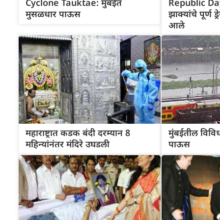
Cyclone Tauktae: मुंबईत
Republic Day
मुसळधार पाऊस
झाक्यांचे पूर्ण 
आले
महाराष्ट्रात कडक बंदी दरम्यान 8
मुंबईतील विव
महिन्यांनंतर मंदिरे उघडली
पाऊस