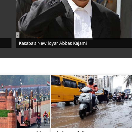
-
Kasaba's New loyar Abbas Kajami