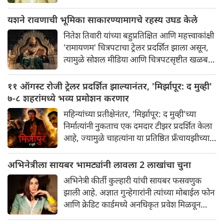
आपल्या वाढदिवसाच्या विशेष प्रसंगी 'व्हीजे फ्रेम्स' या
आपल्या नवीन प्रॉडक्शन बॅनरची अधिकृतपणे घोषणा
यशने रावणाची भूमिका साकारण्यामागचे रहस्य उघड केले
केली. या नवीन बॅनरचा पहिला प्रकल्प इतका भव्य
नितेश तिवारी यांच्या बहुप्रतिक्षित आणि महत्त्वाकांक्षी
आहे की त्याने चाहत्यांमध्ये आधीच खळबळ उडवून
'रामायणम' चित्रपटाचा ट्रेलर प्रदर्शित झाला असून,
दिली आहे.
त्यामुळे सोशल मीडिया आणि चित्रपटसृष्टीत खळबळ
उडाली आहे. चित्रपटातील कलाकार आणि भव्यतेची
मोठ्या प्रमाणावर चर्चा होत असली तरी, ज्या एका
११ ऑगस्ट रोजी ट्रेलर प्रदर्शित झाल्यानंतर, 'मिर्झापूर: द मुव्ही'
गोष्टीने सर्वाधिक लक्ष वेधून घेतले आहे आणि
७-८ शहरांमध्ये भव्य प्रमोशन करणार
प्रेक्षकांना रोमांचित केले आहे, ती म्हणजे 'रॉकिंग
महिन्यांच्या प्रतीक्षेनंतर, 'मिर्झापूर: द मुव्ही'च्या
स्टार' यशने साकारलेली रावणाची भूमिका.
निर्मात्यांनी नुकताच एक दमदार टीझर प्रदर्शित केला
आहे, ज्यामुळे चाहत्यांना या प्रतिष्ठित फ्रँचायझीच्या
मोठ्या पडद्यावरील रूपांतराची पहिली झलक
मिळाली आहे. पंकज त्रिपाठी, अली फजल आणि
अभिनेत्रीला सायबर भामट्यांनी लावला 2 लाखांचा चुना
दिव्येंदू शर्मा पुन्हा एकदा त्यांच्या चाहत्यांच्या
अभिनेत्री कीर्ती कुल्हारी यांची सायबर फसवणुक
आवडत्या भूमिका साकारत आहे.
झाली आहे. अज्ञात गुन्हेगारांनी त्यांच्या मोबाईल फोन
आणि क्रेडिट कार्डमध्ये अनधिकृत प्रवेश मिळवून
अवघ्या काही मिनिटांत त्यांची ₹२४३,८५२ ची