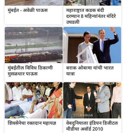
मुंबईत - अवेळी पाऊस
महाराष्ट्रात कडक बंदी
दरम्यान 8 महिन्यांनंतर मंदिरे
उघडली
मुंबईतील विविध ठिकाणी
बराक ओबामा यांची भारत
मुसळधार पाऊस
यात्रा
शिवसेनेचा रक्तदान महायज्ञ
वेबदुनियाला इंडियन डिजीटल
मीडीया अवॉर्ड 2010