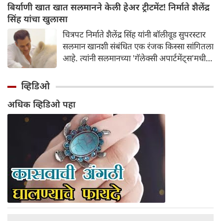
फसवणूक केली. अभिनेत्रीच्या तक्रारीच्या आधारे,
बिर्याणी खात खात सलमानने केली हेअर ट्रीटमेंट! निर्माते शैलेंद्र
आंबोली पोलिसांनी गुन्हा दाखल करून तपास सुरू
सिंह यांचा खुलासा
केला आहे.
चित्रपट निर्माते शैलेंद्र सिंह यांनी बॉलीवूड सुपरस्टार
सलमान खानशी संबंधित एक रंजक किस्सा सांगितला
आहे. त्यांनी सलमानच्या 'गॅलेक्सी अपार्टमेंट्स'मधील
घराला दिलेल्या भेटीचे वर्णन केले, जिथे त्यांनी
पाहिले की अभिनेता एकाच वेळी बिर्याणी खात होता
व्हिडिओ
आणि केसांवर उपचार (हेअर ट्रीटमेंट) करून घेत
अधिक व्हिडिओ पहा
होता. शैलेंद्र सिंह यांनी नमूद केले की ही घटना त्या
काळातील आहे जेव्हा त्यांची आणि सलमानची घट्ट
मैत्री होती; त्यावेळी ते दर सोमवारी रात्री एकत्र पार्टी
करायचे. संभाषणादरम्यान, त्यांनी सांगितले की
सलमानला जेवताना आरशात स्वतःला पाहण्याची
एक वेगळी सवय होती.