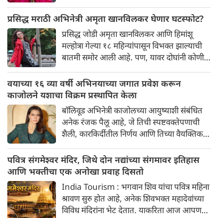
खेळात नाट्यमय वळणे येत आहेत. ताज्या
एपिसोडमधील एका मोठ्या ट्विस्टने प्रेक्षक आणि
प्रसिद्ध मराठी अभिनेत्री अमृता खानविलकर घेणार घटस्फोट?
घरातील सदस्य दोघांनाही धक्का दिला असून, शोला
प्रसिद्ध जोडी अमृता खानविलकर आणि हिमांशू
आपला दुसरा फायनलिस्टही मिळाला आहे.
मल्होत्रा ​​गेल्या १८ महिन्यांपासून विभक्त झाल्याची
बातमी समोर आली आहे. पण, यावर दोघांनी कोणीही
प्रतिक्रिया दिलेली नाही.
वयाच्या १६ व्या वर्षी अभिनयाच्या जगात प्रवेश करून
काजोलने यशाचा विक्रम प्रस्थापित केला
बॉलिवूड अभिनेत्री काजोलच्या आयुष्याशी संबंधित
अनेक रंजक पैलू आहे, जे तिची स्पष्टवक्तेपणाची
शैली, कारकिर्दीतील निर्णय आणि तिच्या वैयक्तिक
आयुष्यातील अनोख्या कथा उघड करतात.
पवित्र संगमेश्वर मंदिर, जिथे दोन नद्यांच्या संगमावर इतिहास
आणि भक्तीचा एक अनोखा प्रवाह दिसतो
India Tourism : भगवान शिव यांचा पवित्र महिना
श्रावण सुरु होत आहे, अनेक शिवभक्त महादेवांच्या
विविध मंदिरांना भेट देतात. याकरिता आज आपण