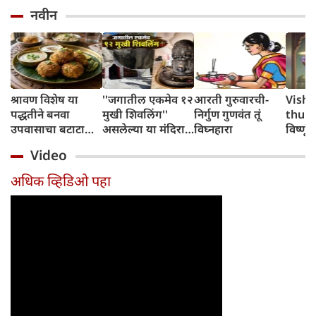
नवीन
श्रावण विशेष या
''जगातील एकमेव १२
आरती गुरुवारची-
Vishn
पद्धतीने बनवा
मुखी शिवलिंग''
निर्गुण गुणवंत तूं
thursd
उपवासाचा बटाटा
असलेल्या या मंदिरात
विघ्नहारा
विष्णूंच
वडा; सर्वजण कौतुक
पांडव आपली शस्त्रे
उपायां
Video
करतील
लपवत असत
होतील 
अधिक व्हिडिओ पहा