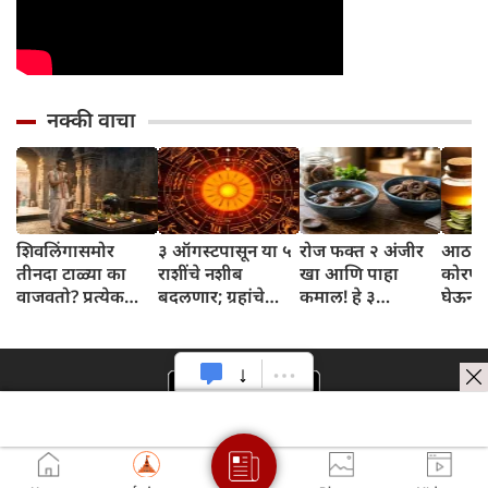
नक्की वाचा
शिवलिंगासमोर
३ ऑगस्टपासून या ५
रोज फक्त २ अंजीर
आठवड्
तीनदा टाळ्या का
राशींचे नशीब
खा आणि पाहा
कोरफड
वाजवतो? प्रत्येक
बदलणार; ग्रहांचे
कमाल! हे ३
घेऊन 
टाळीमागील अर्थ
नकारात्मक प्रभाव
आरोग्यदायी फायदे
चमकदा
जाणून घ्या
संपतील आणि शुभ
तुम्हाला ठाऊक
मिळवा,
दिवसांची सुरुवात
आहेत का?
घ्या
होईल