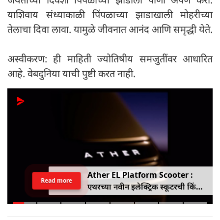
याशिवाय संध्याकाळी पिंपळाच्या झाडाखाली मोहरीच्या
तेलाचा दिवा लावा. यामुळे जीवनात आनंद आणि समृद्धी येते.
अस्वीकरण: ही माहिती ज्योतिषीय समजुतींवर आधारित
आहे. वेबदुनिया याची पुष्टी करत नाही.
Ather EL Platform Scooter :
Read more
एथरच्या नवीन इलेक्ट्रिक स्कूटरची किंमत
जाहीर, जाणून घ्या कोनार्कमध्ये कोणती
खास वैशिष्ट्ये आहे