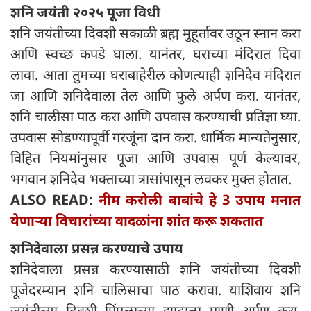
शनि जयंती २०२५ पूजा विधी
शनि जयंतीच्या दिवशी सकाळी ब्रह्म मुहूर्तावर उठून स्नान करा
आणि स्वच्छ कपडे घाला. यानंतर, घराच्या मंदिरात दिवा
लावा. आता तुमच्या घराबाहेरील कोणत्याही शनिदेव मंदिरात
जा आणि शनिदेवाला तेल आणि फुले अर्पण करा. यानंतर,
शनि चालीसा पाठ करा आणि उपवास करण्याची प्रतिज्ञा घ्या.
उपवास सोडण्यापूर्वी गरजूंना दान करा. धार्मिक मान्यतेनुसार,
विहित नियमांनुसार पूजा आणि उपवास पूर्ण केल्यावर,
भगवान शनिदेव भक्ताच्या त्रासांपासून लवकर मुक्त होतात.
ALSO READ:
नीम करोली बाबांचे हे 3 उपाय मनात
येणाऱ्या विचारांच्या वादळांना शांत करू शकतात
शनिदेवाला प्रसन्न करण्याचे उपाय
शनिदेवाला प्रसन्न करण्यासाठी शनि जयंतीच्या दिवशी
पूजेदरम्यान शनि चालिसाचा पाठ करावा. याशिवाय शनि
जयंतीच्या दिवशी पिंपळाच्या झाडाला पाणी अर्पण करा.