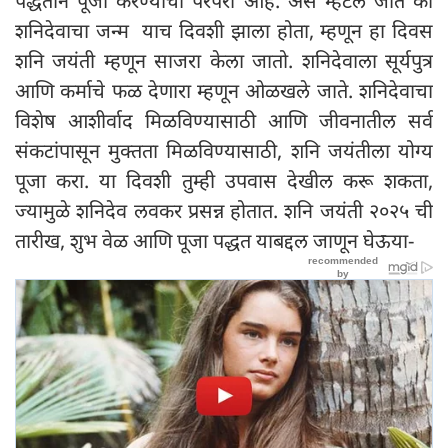
पद्धतीने पूजा करण्याची परंपरा आहे. असे म्हटले जाते की
शनिदेवाचा जन्म याच दिवशी झाला होता, म्हणून हा दिवस
शनि जयंती म्हणून साजरा केला जातो. शनिदेवाला सूर्यपुत्र
आणि कर्माचे फळ देणारा म्हणून ओळखले जाते. शनिदेवाचा
विशेष आशीर्वाद मिळविण्यासाठी आणि जीवनातील सर्व
संकटांपासून मुक्तता मिळविण्यासाठी, शनि जयंतीला योग्य
पूजा करा. या दिवशी तुम्ही उपवास देखील करू शकता,
ज्यामुळे शनिदेव लवकर प्रसन्न होतात. शनि जयंती २०२५ ची
तारीख, शुभ वेळ आणि पूजा पद्धत याबद्दल जाणून घेऊया-