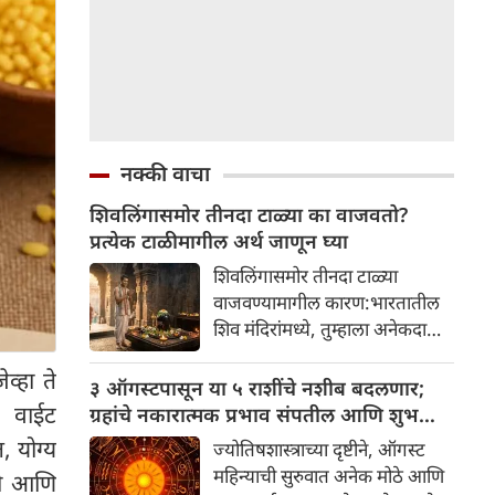
नक्की वाचा
शिवलिंगासमोर तीनदा टाळ्या का वाजवतो?
प्रत्येक टाळीमागील अर्थ जाणून घ्या
शिवलिंगासमोर तीनदा टाळ्या
वाजवण्यामागील कारण:भारतातील
शिव मंदिरांमध्ये, तुम्हाला अनेकदा
भक्त शिवलिंगासमोर तीनदा टाळ्या
व्हा ते
वाजवताना दिसतील. ही एक सामान्य
३ ऑगस्टपासून या ५ राशींचे नशीब बदलणार;
प्रथा आहे, पण तुम्ही कधी विचार
च वाईट
ग्रहांचे नकारात्मक प्रभाव संपतील आणि शुभ
केला आहे का की यामागे काय रहस्य
दिवसांची सुरुवात होईल
, योग्य
ज्योतिषशास्त्राच्या दृष्टीने, ऑगस्ट
आहे आणि प्रत्येक टाळीचा अर्थ काय
महिन्याची सुरुवात अनेक मोठे आणि
गी आणि
आहे? हा केवळ एक विधी नाही, तर