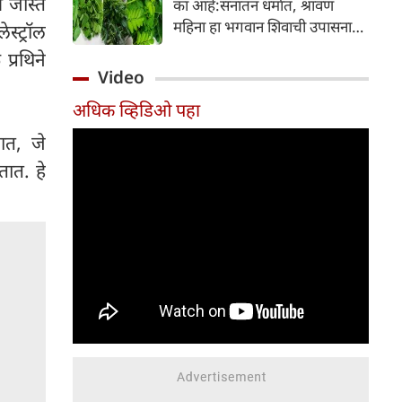
ण जास्त
का आहे:सनातन धर्मात, श्रावण
निर्माण होतात.
महिना हा भगवान शिवाची उपासना
स्ट्रॉल
करण्यासाठी सर्वात पवित्र काळ
्रथिने
मानला जातो. या संपूर्ण महिन्यात,
Video
भक्त उपवास, पूजा, नामजप,
अधिक व्हिडिओ पहा
दानधर्म आणि सात्विक जीवनशैलीचे
पालन करतात.
ात, जे
ात. हे