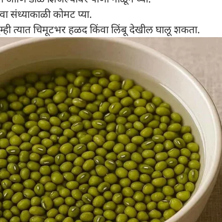
ंवा संध्याकाळी कोमट प्या.
ुम्ही त्यात चिमूटभर हळद किंवा लिंबू देखील घालू शकता.