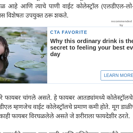
डाळ आहे आणि त्याचे पाणी वाईट कोलेस्ट्रॉल (एलडीएल-लो-ड
यास विशेषतः उपयुक्त ठरू शकते.
े फायबर चांगले असते. हे फायबर आतड्यांमध्ये कोलेस्ट्रॉल
ीएल म्हणजेच वाईट कोलेस्ट्रॉलचे प्रमाण कमी होते. मूग डाळी
त काही फायबर विरघळलेले असते जे शरीराला फायदेशीर ठरते.