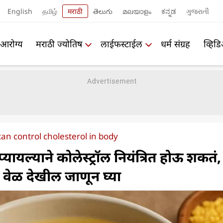
English
தமிழ்
मराठी
తెలుగు
മലയാളം
ಕನ್ನಡ
ગુજરાતી
आरोग्य
मराठी ज्योतिष
लाईफस्टाईल
धर्म संग्रह
व्हिड
n control cholesterol in body
्यायल्याने कोलेस्ट्रॉल नियंत्रित होऊ शकतं,
य वेळ देखील जाणून घ्या