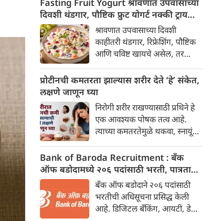
Fasting Fruit Yogurt श्रावणात उपवासाच्या
दिवशी थंडगार, पौष्टिक फ्रुट योगर्ट नक्की ट्राय
करा
श्रावणात उपवासाच्या दिवशी
काहीतरी थंडगार, रिफ्रेशिंग, पौष्टिक
आणि चविष्ट खायचे असेल, तर
'उपवासाचे फ्रुट योगर्ट' हा अत्यंत
सोपा आणि उत्तम पर्याय आहे. हे
प्रोटीनची कमतरता झाल्यास शरीर देते ‘हे’ संकेत,
बनवण्यासाठी अगदी ५ ते १० मिनिटे
लक्षणे जाणून घ्या
लागतात आणि यामुळे दिवसभर
निरोगी शरीर राखण्यासाठी प्रथिने हे
ताजेतवाने वाटते.
एक आवश्यक पोषक तत्व आहे.
त्याच्या कमतरतेमुळे थकवा, स्नायूंचा
अशक्तपणा, केस गळणे आणि
वारंवार आजारी पडणे यांसारख्या
Bank of Baroda Recruitment : बँक
समस्या उद्भवू शकतात.
ऑफ बडोदामध्ये २०६ पदांसाठी भरती, पात्रता
जाणून घ्या
बँक ऑफ बडोदाने २०६ पदांसाठी
भरतीची अधिसूचना प्रसिद्ध केली
आहे. डिजिटल बँकिंग, आयटी, डेटा
सायन्स, अभियांत्रिकी, सुरक्षा आणि