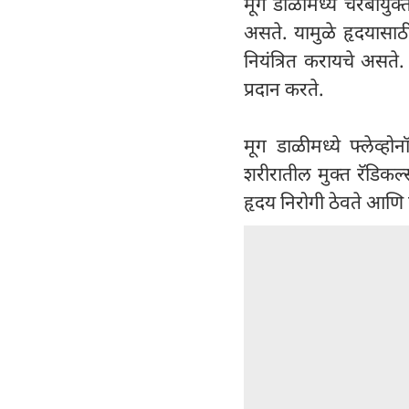
मूग डाळीमध्ये चरबीयुक्त
असते. यामुळे हृदयासाठी 
नियंत्रित करायचे असते
प्रदान करते.
मूग डाळीमध्ये फ्लेव्
शरीरातील मुक्त रॅडि
हृदय निरोगी ठेवते आणि को