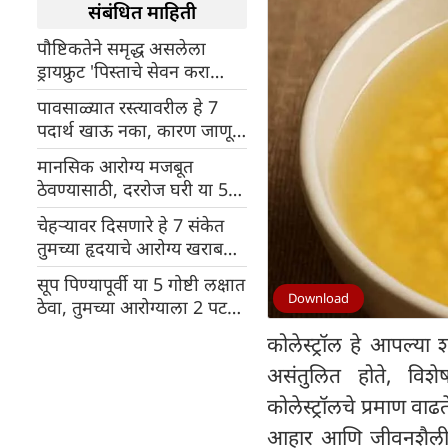
संबंधित माहिती
पौष्टिकतेने समृद्ध असलेला
ड्रायफ्रुट 'पिस्ताचे सेवन करा
फायदे जाणून घ्या
पावसाळ्यात रस्त्यावरील हे 7
पदार्थ खाऊ नका, कारण जाणून
घ्या
मानसिक आरोग्य मजबूत
ठेवण्यासाठी, दररोज घरी या 5
गोष्टी करा
चेहऱ्यावर दिसणारे हे 7 संकेत
तुमच्या हृदयाचे आरोग्य खराब
असल्याचे सांगू शकतात
सूप पिण्यापूर्वी या 5 गोष्टी लक्षात
Download
ठेवा, तुमच्या आरोग्याला 2 पट
जास्त फायदे मिळतील!
कोलेस्ट्रॉल हे आपल्या 
असंतुलित होते, विशे
कोलेस्ट्रॉलचे प्रमाण वा
आहार आणि जीवनशैलीत