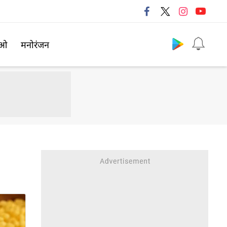
Follow us
िओ
मनोरंजन