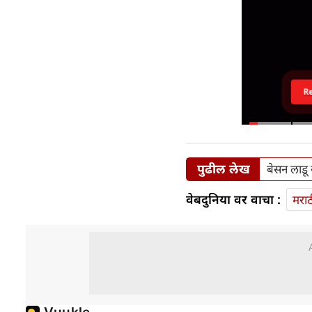
R
पुढील लेख
बेसन लाडू 
वेबदुनिया वर वाचा :
मराठ