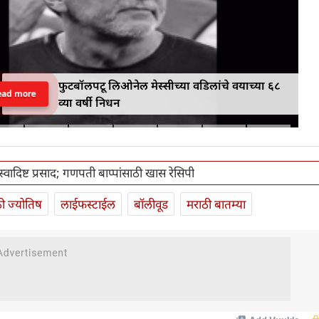
फुटबॉलपटू लिओनेल मेस्सीच्या वडिलांचे वयाच्या ६८
ead more
व्या वर्षी निधन
स्वादिष्ट प्रसाद; गणपती बाप्पांसाठी खास रेसिपी
ी ज्योतिष
लाईफस्टाईल
बॉलीवूड
मराठी बातम्या