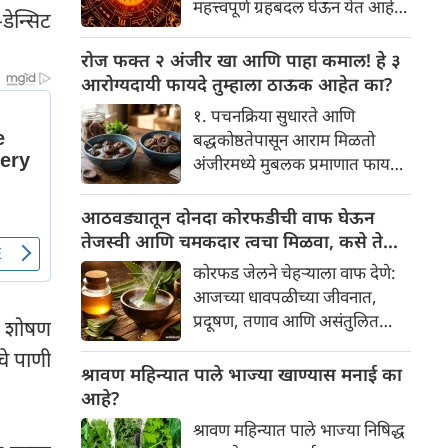
महत्त्वपूर्ण ग्रहबदल घेऊन येत आहे.
ेन्सिट
यामागे खोलवर रुजलेल्या पौराणिक
ग्रह आणि नक्षत्रांची ही विशेष
श्रद्धा, आध्यात्मिक अर्थ आणि काही
हालचाल अनेक राशींच्या जीवनात
रोज फक्त २ अंजीर खा आणि पाहा कमाल! हे ३
वैज्ञानिक तर्कदेखील आहेत. चला, या
सकारात्मक बदल घडवून आणणार
आरोग्यदायी फायदे तुम्हाला ठाऊक आहेत का?
अनोख्या परंपरेमागील अर्थ
आहे. विशेषतः ३ ऑगस्ट रोजी एक
सविस्तरपणे समजून घेऊया.
१. पचनक्रिया सुधारते आणि
अत्यंत दुर्मिळ आणि फलदायी
बद्धकोष्ठतेपासून आराम मिळतो
ग्रहस्थिती (संयोग) तयार होत आहे.
अंजीरमध्ये मुबलक प्रमाणात फायबर
या दिवशी तयार होणारे शुभ योग,
असते. जर तुम्हाला वारंवार
ग्रहांची स्थिती आणि या गोचरमुळे
बद्धकोष्ठता, गॅस किंवा अपचनाचा
आठवड्यातून दोनदा कोरफडीची वाफ घेऊन
ज्यांचे नशीब उजळणार आहे अशा
त्रास होत असेल, तर अंजीर
तेजस्वी आणि चमकदार त्वचा मिळवा, कसे ते
भाग्यवान राशींबद्दल आपण जाणून
तुमच्यासाठी वरदान ठरू शकते. हे
जाणून घ्या
घेऊया!
कोरफड जेलने चेहऱ्याला वाफ देणे:
आतड्यांची स्वच्छता ठेवण्यास मदत
आजच्या धावपळीच्या जीवनात,
करते. पचनसंस्था मजबूत करून पोट
प्रदूषण, तणाव आणि असंतुलित
चे शोषण
साफ होण्यास मदत करते.
आहार यांचा आपल्या त्वचेवर
चे पाणी
नकारात्मक परिणाम होऊ शकतो.
श्रावण महिन्यात पाले भाज्या खाण्यास मनाई का
आपल्या त्वचेची चमक हळूहळू कमी
आहे?
होते, ज्यामुळे निस्तेजपणा, मुरुमे
श्रावण महिन्यात पाले भाज्या निषिद्ध
आणि ब्लॅकहेड्स यांसारख्या समस्या