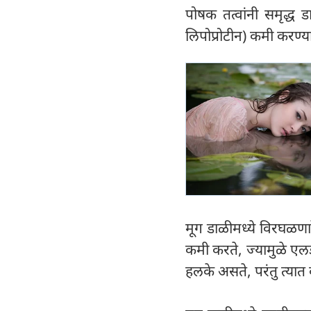
पोषक तत्वांनी समृद्ध 
लिपोप्रोटीन) कमी करण्
मूग डाळीमध्ये विरघळणार
कमी करते, ज्यामुळे एलड
हलके असते, परंतु त्या