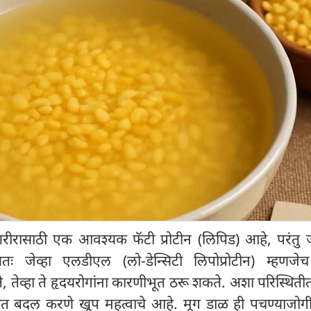
शरीरासाठी एक आवश्यक फॅटी प्रोटीन (लिपिड) आहे, परंतु जे
षतः जेव्हा एलडीएल (लो-डेन्सिटी लिपोप्रोटीन) म्हणजे
ढते, तेव्हा ते हृदयरोगांना कारणीभूत ठरू शकते. अशा परिस्थितीत
 बदल करणे खूप महत्वाचे आहे. मूग डाळ ही पचण्याजो