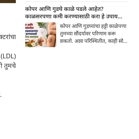
लेखा या संबंधित पदांसाठी अर्ज २६
कोपर आणि गुडघे काळे पडले आहेत?
ऑगस्ट २०२६ पर्यंत स्वीकारले
काळसरपणा कमी करण्यासाठी करा हे उपाय
जातील.
करा
कोपर आणि गुडघ्यांचा हट्टी काळेपणा
तुमच्या सौंदर्यावर परिणाम करू
टरांचा
शकतो. अशा परिस्थितीत, काही सोपे
घरगुती उपाय अवलंबल्यास तुमची
 (LDL)
त्वचा स्वच्छ, मुलायम आणि चमकदार
राहण्यास मदत होऊ शकते
ो तुमचे
.