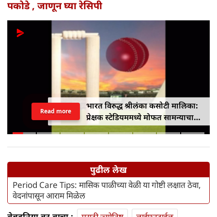
पकोडे , जाणून घ्या रेसिपी
भारत विरुद्ध श्रीलंका कसोटी मालिका:
Read more
प्रेक्षक स्टेडियममध्ये मोफत सामन्याचा
आनंद घेऊ शकतात
पुढील लेख
Period Care Tips: मासिक पाळीच्या वेळी या गोष्टी लक्षात ठेवा,
वेदनांपासून आराम मिळेल
वेबदुनिया वर वाचा :
मराठी ज्योतिष
लाईफस्टाईल