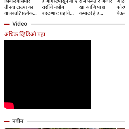
शिवलिंगासमोर
३ ऑगस्टपासून या ५
रोज फक्त २ अंजीर
आठवड्
तीनदा टाळ्या का
राशींचे नशीब
खा आणि पाहा
कोरफड
वाजवतो? प्रत्येक
बदलणार; ग्रहांचे
कमाल! हे ३
घेऊन 
टाळीमागील अर्थ
नकारात्मक प्रभाव
आरोग्यदायी फायदे
चमकदा
Video
जाणून घ्या
संपतील आणि शुभ
तुम्हाला ठाऊक
मिळवा,
दिवसांची सुरुवात
आहेत का?
घ्या
अधिक व्हिडिओ पहा
होईल
नवीन