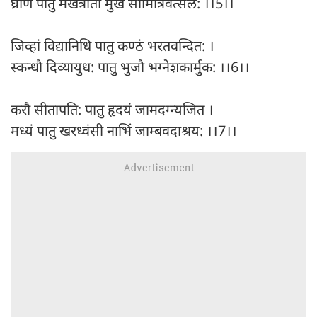
घ्राणं पातु मखत्राता मुखं सौमित्रिवत्सल: ।।5।।
जिव्हां विद्यानिधि पातु कण्ठं भरतवन्दित: ।
स्कन्धौ दिव्यायुध: पातु भुजौ भग्नेशकार्मुक: ।।6।।
करौ सीतापति: पातु हृदयं जामदग्न्यजित ।
मध्यं पातु खरध्वंसी नाभिं जाम्बवदाश्रय: ।।7।।