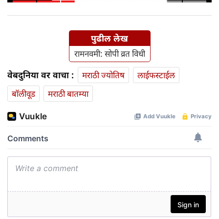
पुढील लेख
रामनवमी: सोपी व्रत विधी
वेबदुनिया वर वाचा :
मराठी ज्योतिष
लाईफस्टाईल
बॉलीवूड
मराठी बातम्या