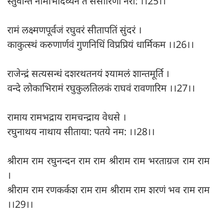
स्तुवन्ति नामभिर्दिव्यैर्न ते संसारिणो नरा: ।।25।।
रामं लक्ष्मणपूर्वजं रघुवरं सीतापतिं सुंदरं ।
काकुत्स्थं करुणार्णवं गुणनिधिं विप्रप्रियं धार्मिकम ।।26।।
राजेन्द्रं सत्यसन्धं दशरथतनयं श्यामलं शान्तमूर्ति ।
वन्दे लोकाभिरामं रघुकुलतिलकं राघवं रावणारिम ।।27।।
रामाय रामभद्राय रामचन्द्राय वेधसे ।
रघुनाथय नाथाय सीताया: पतये नम: ।।28।।
श्रीराम राम रघुनन्दन राम राम श्रीराम राम भरताग्रज राम राम
।
श्रीराम राम रणकर्कश राम राम श्रीराम राम शरणं भव राम राम
।।29।।