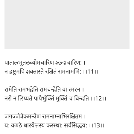
पातालभूतलव्योमचारिण श्छद्मचारिण: ।
न द्रष्टुमपि शक्तास्ते रक्षितं रामनामभि: ।।11।।
रामेति रामभद्रेति रामचन्द्रेति वा स्मरन ।
नरो न लिप्यते पापैर्भुक्तिं मुक्तिं च विन्दति ।।12।।
जगज्जैत्रैकमन्त्रेण रामनाम्नाभिरक्षितम ।
य: कण्ठे धारयेत्तस्य करस्था: सर्वसिद्धय: ।।13।।