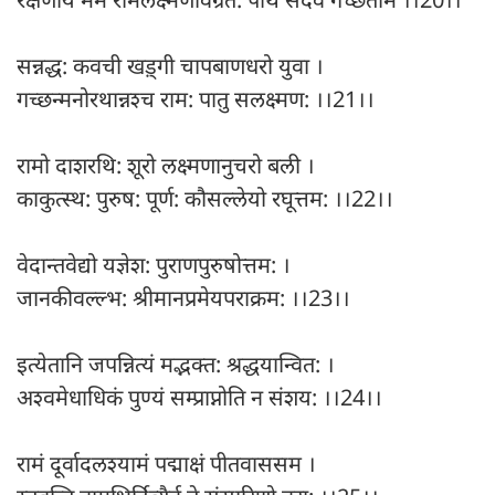
सन्नद्ध: कवची खड़्गी चापबाणधरो युवा ।
गच्छन्मनोरथान्नश्च राम: पातु सलक्ष्मण: ।।21।।
रामो दाशरथि: शूरो लक्ष्मणानुचरो बली ।
काकुत्स्थ: पुरुष: पूर्ण: कौसल्लेयो रघूत्तम: ।।22।।
वेदान्तवेद्यो यज्ञेश: पुराणपुरुषोत्तम: ।
जानकीवल्ल्भ: श्रीमानप्रमेयपराक्रम: ।।23।।
इत्येतानि जपन्नित्यं मद्भक्त: श्रद्धयान्वित: ।
अश्वमेधाधिकं पुण्यं सम्प्राप्नोति न संशय: ।।24।।
रामं दूर्वादलश्यामं पद्माक्षं पीतवाससम ।