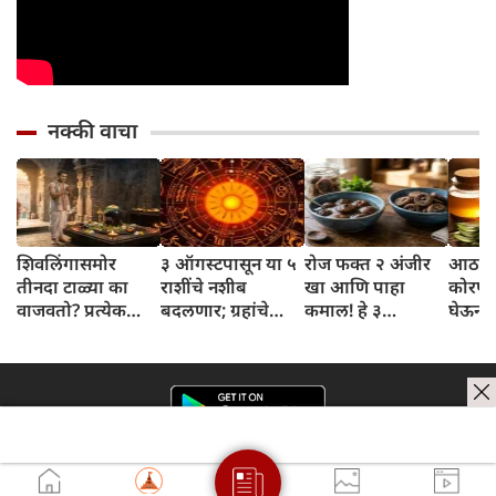
नक्की वाचा
शिवलिंगासमोर
३ ऑगस्टपासून या ५
रोज फक्त २ अंजीर
आठवड्
तीनदा टाळ्या का
राशींचे नशीब
खा आणि पाहा
कोरफड
वाजवतो? प्रत्येक
बदलणार; ग्रहांचे
कमाल! हे ३
घेऊन 
टाळीमागील अर्थ
नकारात्मक प्रभाव
आरोग्यदायी फायदे
चमकदा
जाणून घ्या
संपतील आणि शुभ
तुम्हाला ठाऊक
मिळवा,
दिवसांची सुरुवात
आहेत का?
घ्या
होईल