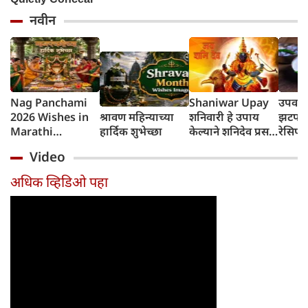
नवीन
Nag Panchami
Shaniwar Upay
उपवासा
2026 Wishes in
श्रावण महिन्याच्या
शनिवारी हे उपाय
झटपट 
Marathi
हार्दिक शुभेच्छा
केल्याने शनिदेव प्रसन्न
रेसिप
नागपंचमीच्या
होतील, तुमचे भाग्य
Pota
Video
शुभेच्छा संदेश
उजळेल
अधिक व्हिडिओ पहा