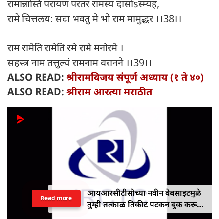
रामान्नास्ति परायणं परतरं रामस्य दासोsस्म्यहं,
रामे चित्तलय: सदा भवतु मे भो राम मामुद्धर ।।38।।
राम रामेति रामेति रमे रामे मनोरमे ।
सहस्त्र नाम तत्तुल्यं रामनाम वरानने ।।39।।
ALSO READ:
श्रीरामविजय संपूर्ण अध्याय (१ ते ४०)
ALSO READ:
श्रीराम आरत्या मराठीत
आयआरसीटीसीच्या नवीन वेबसाइटमुळे
Read more
तुम्ही तत्काळ तिकीट पटकन बुक करू
शकाल