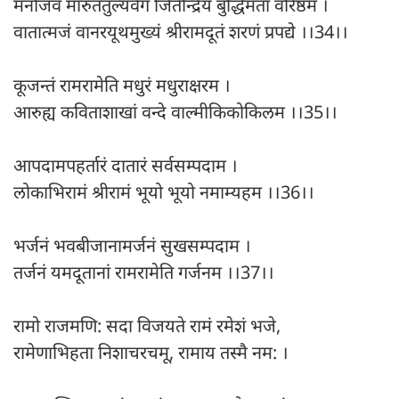
मनोजवं मारुततुल्यवेगं जितेन्द्रियं बुद्धिमतां वरिष्ठम ।
वातात्मजं वानरयूथमुख्यं श्रीरामदूतं शरणं प्रपद्ये ।।34।।
कूजन्तं रामरामेति मधुरं मधुराक्षरम ।
आरुह्य कविताशाखां वन्दे वाल्मीकिकोकिलम ।।35।।
आपदामपहर्तारं दातारं सर्वसम्पदाम ।
लोकाभिरामं श्रीरामं भूयो भूयो नमाम्यहम ।।36।।
भर्जनं भवबीजानामर्जनं सुखसम्पदाम ।
तर्जनं यमदूतानां रामरामेति गर्जनम ।।37।।
रामो राजमणि: सदा विजयते रामं रमेशं भजे,
रामेणाभिहता निशाचरचमू, रामाय तस्मै नम: ।