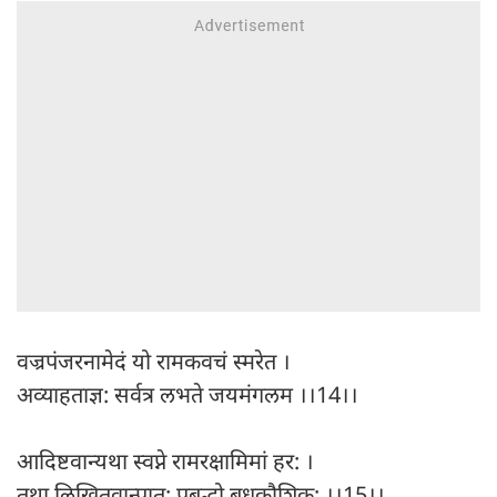
वज्रपंजरनामेदं यो रामकवचं स्मरेत ।
अव्याहताज्ञ: सर्वत्र लभते जयमंगलम ।।14।।
आदिष्टवान्यथा स्वप्ने रामरक्षामिमां हर: ।
तथा लिखितवान्प्रात: प्रबुद्धो बुधकौशिक: ।।15।।