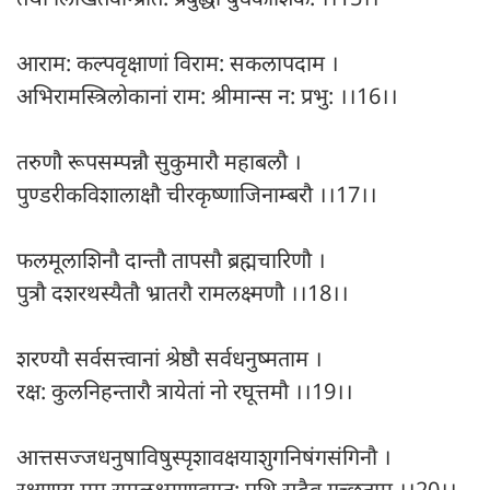
आराम: कल्पवृक्षाणां विराम: सकलापदाम ।
अभिरामस्त्रिलोकानां राम: श्रीमान्स न: प्रभु: ।।16।।
तरुणौ रूपसम्पन्नौ सुकुमारौ महाबलौ ।
पुण्डरीकविशालाक्षौ चीरकृष्णाजिनाम्बरौ ।।17।।
फलमूलाशिनौ दान्तौ तापसौ ब्रह्मचारिणौ ।
पुत्रौ दशरथस्यैतौ भ्रातरौ रामलक्ष्मणौ ।।18।।
शरण्यौ सर्वसत्त्वानां श्रेष्ठौ सर्वधनुष्मताम ।
रक्ष: कुलनिहन्तारौ त्रायेतां नो रघूत्तमौ ।।19।।
आत्तसज्जधनुषाविषुस्पृशावक्षयाशुगनिषंगसंगिनौ ।
रक्षणाय मम रामलक्ष्मणावग्रत: पथि सदैव गच्छताम ।।20।।