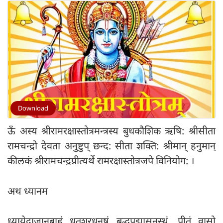
Download
ऊँ अस्य श्रीरामरक्षास्तोत्रमन्त्रस्य बुधकौशिक ऋषि: श्रीसीता
रामचन्द्रो देवता अनुष्टुप् छन्द: सीता शक्ति: श्रीमान् हनुमान्
कीलकं श्रीरामचन्द्रप्रीत्यर्थे रामरक्षास्तोत्रजपे विनियोग: ।
अथ ध्यानम
ध्यायेदाजानुबाहुं धृतशरधनुषं बद्धपद्मासनस्थं, पीतं वासो