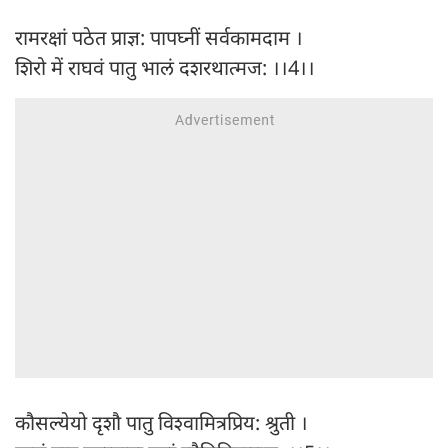
रामरक्षां पठेत प्राज्ञ: पापघ्नीं सर्वकामदाम ।
शिरो में राघवं पातु भालं दशरथात्मज: ।।4।।
कौसल्येयो दृशौ पातु विश्वामित्रप्रिय: श्रुती ।