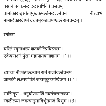
वसानं नवकमल दलस्पर्धिनेत्रं प्रसन्नम् ।
वामांकारूढ़सीतामुखकमलमिलल्लोचनं नीरदाभं
नानालंकारदीप्तं दधतमुरुजटामण्डलं रामचन्द्रम् ।
स्तोत्रम
चरितं रघुनाथस्य शतकोटिप्रविस्तरम् ।
एकैकमक्षरं पुंसां महापातकनाशनम् ।।1।।
ध्यात्वा नीलोत्पलश्याम रामं राजीवलोचनम ।
जानकी लक्ष्मणोपेतं जटामुकुटमण्डितम ।।2।।
सासितूण – धनुर्बाणपाणिं नक्तंचरान्तकम ।
स्वलीलया जगत्त्रातुमाविर्भूतमजं विभुम ।।3।।