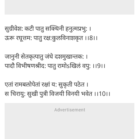
सुग्रीवेश: कटी पातु सक्थिनी हनुत्मप्रभु: ।
ऊरू रघूत्तम: पातु रक्ष:कुलविनाशकृत ।।8।।
जानुनी सेतकृत्पातु जंघे दशमुखान्तक: ।
पादौ विभीषणश्रीद: पातु रामोsखिलं वपु: ।।9।।
एतां रामबलोपेतां रक्षां य: सुकृती पठेत ।
स चिरायु: सुखी पुत्री विजयी विनयी भवेत ।।10।।