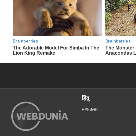
हिंदू
सण-उत्सव