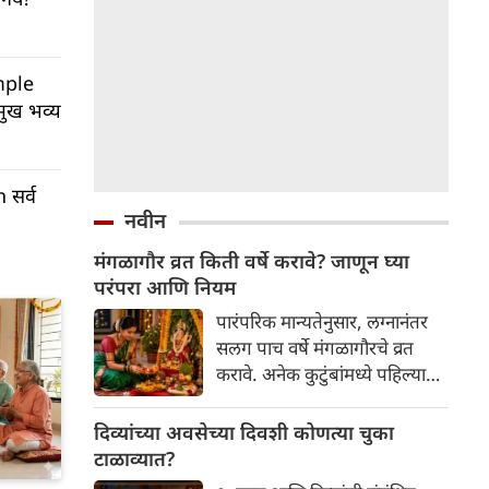
mple
मुख भव्य
सर्व
नवीन
मंगळागौर व्रत किती वर्षे करावे? जाणून घ्या
परंपरा आणि नियम
पारंपरिक मान्यतेनुसार, लग्नानंतर
सलग पाच वर्षे मंगळागौरचे व्रत
करावे. अनेक कुटुंबांमध्ये पहिल्या
पाच श्रावण महिन्यांतील प्रत्येक
मंगळवारी हे व्रत पाळण्याची परंपरा
दिव्यांच्या अवसेच्या दिवशी कोणत्या चुका
आहे. काही भागांत कुटुंबाच्या
टाळाव्यात?
कुलाचारानुसार सात वर्षे किंवा त्याहून