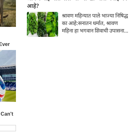
आपल्या त्वचेची चमक हळूहळू कमी
आहे?
होते, ज्यामुळे निस्तेजपणा, मुरुमे
श्रावण महिन्यात पाले भाज्या निषिद्ध
आणि ब्लॅकहेड्स यांसारख्या समस्या
का आहे:सनातन धर्मात, श्रावण
निर्माण होतात.
महिना हा भगवान शिवाची उपासना
करण्यासाठी सर्वात पवित्र काळ
मानला जातो. या संपूर्ण महिन्यात,
भक्त उपवास, पूजा, नामजप,
दानधर्म आणि सात्विक जीवनशैलीचे
पालन करतात.