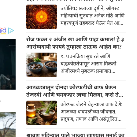
केला आहे का की यामागे काय रहस्य
दिवसांची सुरुवात होईल
ज्योतिषशास्त्राच्या दृष्टीने, ऑगस्ट
आहे आणि प्रत्येक टाळीचा अर्थ काय
महिन्याची सुरुवात अनेक मोठे आणि
आहे? हा केवळ एक विधी नाही, तर
महत्त्वपूर्ण ग्रहबदल घेऊन येत आहे.
यामागे खोलवर रुजलेल्या पौराणिक
ग्रह आणि नक्षत्रांची ही विशेष
श्रद्धा, आध्यात्मिक अर्थ आणि काही
हालचाल अनेक राशींच्या जीवनात
रोज फक्त २ अंजीर खा आणि पाहा कमाल! हे ३
वैज्ञानिक तर्कदेखील आहेत. चला,
सकारात्मक बदल घडवून आणणार
आरोग्यदायी फायदे तुम्हाला ठाऊक आहेत का?
या अनोख्या परंपरेमागील अर्थ
आहे. विशेषतः ३ ऑगस्ट रोजी एक
सविस्तरपणे समजून घेऊया.
१. पचनक्रिया सुधारते आणि
अत्यंत दुर्मिळ आणि फलदायी
बद्धकोष्ठतेपासून आराम मिळतो
ग्रहस्थिती (संयोग) तयार होत आहे.
अंजीरमध्ये मुबलक प्रमाणात
या दिवशी तयार होणारे शुभ योग,
फायबर असते. जर तुम्हाला वारंवार
ग्रहांची स्थिती आणि या गोचरमुळे
बद्धकोष्ठता, गॅस किंवा अपचनाचा
आठवड्यातून दोनदा कोरफडीची वाफ घेऊन
ज्यांचे नशीब उजळणार आहे अशा
त्रास होत असेल, तर अंजीर
तेजस्वी आणि चमकदार त्वचा मिळवा, कसे ते
भाग्यवान राशींबद्दल आपण जाणून
तुमच्यासाठी वरदान ठरू शकते. हे
जाणून घ्या
घेऊया!
कोरफड जेलने चेहऱ्याला वाफ देणे:
आतड्यांची स्वच्छता ठेवण्यास मदत
आजच्या धावपळीच्या जीवनात,
करते. पचनसंस्था मजबूत करून
प्रदूषण, तणाव आणि असंतुलित
पोट साफ होण्यास मदत करते.
आहार यांचा आपल्या त्वचेवर
नकारात्मक परिणाम होऊ शकतो.
श्रावण महिन्यात पाले भाज्या खाण्यास मनाई का