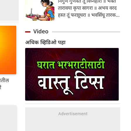
निर्गुण गुणवंत तूं विघ्नहारा ॥ भक्त
महिना भक्ती आणि श्रद्धेचे प्रतीक
तारावया कृपा सागरा ॥ अभय वरद
आहे.
हस्त तूं फरशूधरा ॥ भवसिंधू तारक तूं
करुणा करा ॥ जयदेव जयदेव
गणपति वेल्हाळा ॥
Video
अधिक व्हिडिओ पहा
ातील
े