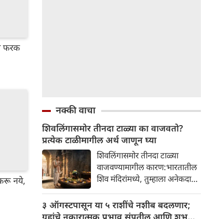
य फरक
नक्की वाचा
शिवलिंगासमोर तीनदा टाळ्या का वाजवतो?
प्रत्येक टाळीमागील अर्थ जाणून घ्या
शिवलिंगासमोर तीनदा टाळ्या
वाजवण्यामागील कारण:भारतातील
शिव मंदिरांमध्ये, तुम्हाला अनेकदा
रू नये,
भक्त शिवलिंगासमोर तीनदा टाळ्या
वाजवताना दिसतील. ही एक सामान्य
३ ऑगस्टपासून या ५ राशींचे नशीब बदलणार;
प्रथा आहे, पण तुम्ही कधी विचार
ग्रहांचे नकारात्मक प्रभाव संपतील आणि शुभ