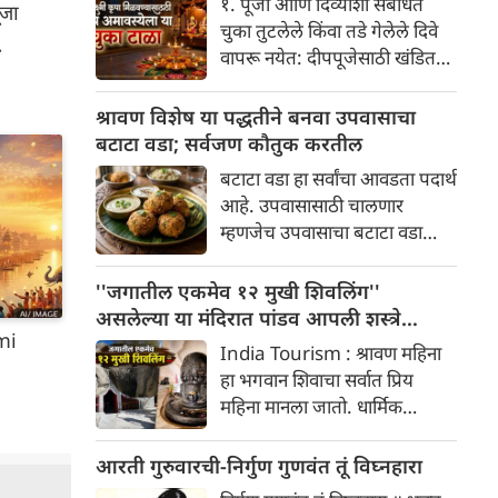
१. पूजा आणि दिव्यांशी संबंधित
जा
अधिक काळही हे व्रत केले जाते.
चुका तुटलेले किंवा तडे गेलेले दिवे
त्यामुळे आपल्या घरातील
वापरू नयेत: दीपपूजेसाठी खंडित
परंपरेनुसार वडीलधाऱ्यांचा सल्ला
(फुटलेले/तडे गेलेले) दिवे वापरणे
घेणे योग्य मानले जाते.
अशुभ मानले जाते. दिव्यांची विझणे
श्रावण विशेष या पद्धतीने बनवा उपवासाचा
टाळा: पूजेदरम्यान किंवा संध्याकाळी
बटाटा वडा; सर्वजण कौतुक करतील
लावलेले दिवे वाऱ्यामुळे लगेच
बटाटा वडा हा सर्वांचा आवडता पदार्थ
विझणार नाहीत याची काळजी घ्या.
आहे. उपवासासाठी चालणार
अस्वच्छता ठेवू नये: दिवे घासून-पुसून
म्हणजेच उपवासाचा बटाटा वडा
स्वच्छ न करता थेट पूजेला ठेवू नयेत.
नक्कीच ट्राय करा. सर्वजण कौतुक
तसेच पूजा स्थान आणि घर अस्वच्छ
करतील.
''जगातील एकमेव १२ मुखी शिवलिंग''
ठेवू नये.
असलेल्या या मंदिरात पांडव आपली शस्त्रे
mi
लपवत असत
India Tourism : श्रावण महिना
हा भगवान शिवाचा सर्वात प्रिय
महिना मानला जातो. धार्मिक
मान्यतेनुसार, श्रावण महिन्यात
शिवाची पूजा केल्याने विशेष लाभ
आरती गुरुवारची-निर्गुण गुणवंत तूं विघ्नहारा
मिळतो आणि इच्छा पूर्ण होतात. हा