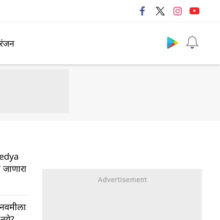
Follow us
रंजन
edya
ा जाणारा
नवमीला
नये?