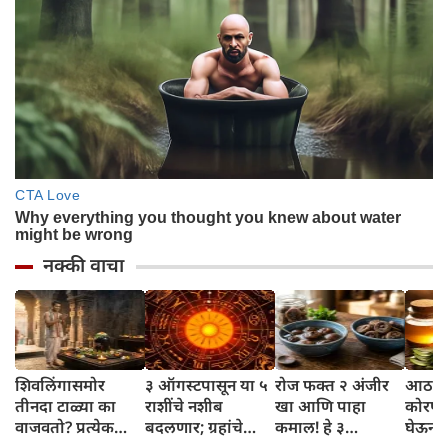
नक्की वाचा
शिवलिंगासमोर
३ ऑगस्टपासून या ५
रोज फक्त २ अंजीर
आठवड्
तीनदा टाळ्या का
राशींचे नशीब
खा आणि पाहा
कोरफड
वाजवतो? प्रत्येक
बदलणार; ग्रहांचे
कमाल! हे ३
घेऊन 