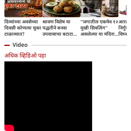
दिव्यांच्या अवसेच्या
श्रावण विशेष या
''जगातील एकमेव १२
आरती ग
दिवशी कोणत्या चुका
पद्धतीने बनवा
मुखी शिवलिंग''
निर्गुण 
टाळाव्यात?
उपवासाचा बटाटा
असलेल्या या मंदिरात
विघ्नहा
वडा; सर्वजण कौतुक
पांडव आपली शस्त्रे
Video
करतील
लपवत असत
अधिक व्हिडिओ पहा