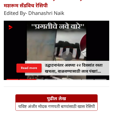
मशरूम सँडविच रेसिपी
Edited By- Dhanashri Naik
उद्घाटनानंतर अवघ्या २२ दिवसांत रस्ता
Read more
खचला, वाळवण्यासाठी लाव पंखा!
अखिलेश यादवांचा भाजपवर जोरदार
टोला
पुढील लेख
चविष्ट अंजीर मोदक गणपती बाप्पांसाठी खास रेसिपी