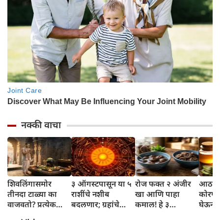
नक्की वाचा
शिवलिंगासमोर
३ ऑगस्टपासून या ५
रोज फक्त २ अंजीर
आठवड्
तीनदा टाळ्या का
राशींचे नशीब
खा आणि पाहा
कोरफड
वाजवतो? प्रत्येक
बदलणार; ग्रहांचे
कमाल! हे ३
घेऊन 
टाळीमागील अर्थ
नकारात्मक प्रभाव
आरोग्यदायी फायदे
चमकदा