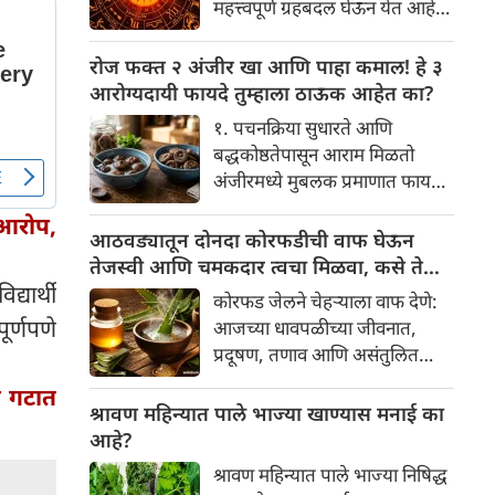
महत्त्वपूर्ण ग्रहबदल घेऊन येत आहे.
यामागे खोलवर रुजलेल्या पौराणिक
ग्रह आणि नक्षत्रांची ही विशेष
श्रद्धा, आध्यात्मिक अर्थ आणि काही
हालचाल अनेक राशींच्या जीवनात
रोज फक्त २ अंजीर खा आणि पाहा कमाल! हे ३
वैज्ञानिक तर्कदेखील आहेत. चला, या
सकारात्मक बदल घडवून आणणार
आरोग्यदायी फायदे तुम्हाला ठाऊक आहेत का?
अनोख्या परंपरेमागील अर्थ
आहे. विशेषतः ३ ऑगस्ट रोजी एक
सविस्तरपणे समजून घेऊया.
१. पचनक्रिया सुधारते आणि
अत्यंत दुर्मिळ आणि फलदायी
बद्धकोष्ठतेपासून आराम मिळतो
ग्रहस्थिती (संयोग) तयार होत आहे.
अंजीरमध्ये मुबलक प्रमाणात फायबर
या दिवशी तयार होणारे शुभ योग,
असते. जर तुम्हाला वारंवार
ग्रहांची स्थिती आणि या गोचरमुळे
 आरोप,
बद्धकोष्ठता, गॅस किंवा अपचनाचा
आठवड्यातून दोनदा कोरफडीची वाफ घेऊन
ज्यांचे नशीब उजळणार आहे अशा
त्रास होत असेल, तर अंजीर
तेजस्वी आणि चमकदार त्वचा मिळवा, कसे ते
भाग्यवान राशींबद्दल आपण जाणून
तुमच्यासाठी वरदान ठरू शकते. हे
्यार्थी
जाणून घ्या
घेऊया!
कोरफड जेलने चेहऱ्याला वाफ देणे:
आतड्यांची स्वच्छता ठेवण्यास मदत
ूर्णपणे
आजच्या धावपळीच्या जीवनात,
करते. पचनसंस्था मजबूत करून पोट
प्रदूषण, तणाव आणि असंतुलित
साफ होण्यास मदत करते.
आहार यांचा आपल्या त्वचेवर
दे गटात
नकारात्मक परिणाम होऊ शकतो.
श्रावण महिन्यात पाले भाज्या खाण्यास मनाई का
आपल्या त्वचेची चमक हळूहळू कमी
आहे?
होते, ज्यामुळे निस्तेजपणा, मुरुमे
श्रावण महिन्यात पाले भाज्या निषिद्ध
आणि ब्लॅकहेड्स यांसारख्या समस्या