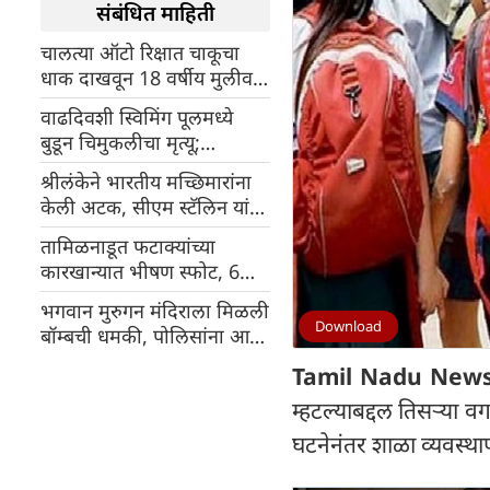
संबंधित माहिती
चालत्या ऑटो रिक्षात चाकूचा
धाक दाखवून 18 वर्षीय मुलीवर
लैंगिक अत्याचार
वाढदिवशी स्विमिंग पूलमध्ये
बुडून चिमुकलीचा मृत्यू;
कुटुंबासह वाढदिवस साजरा
श्रीलंकेने भारतीय मच्छिमारांना
करण्यासाठी रिसॉर्टमध्ये आली
केली अटक, सीएम स्टॅलिन यांनी
होती
केंद्र सरकारला मोठे आवाहन
तामिळनाडूत फटाक्यांच्या
केले
कारखान्यात भीषण स्फोट, 6
जणांचा दुर्दैवी मृत्यू;
भगवान मुरुगन मंदिराला मिळली
Download
बॉम्बची धमकी, पोलिसांना आला
कॉल
Tamil Nadu News
म्हटल्याबद्दल तिसऱ्या व
घटनेनंतर शाळा व्यवस्थाप