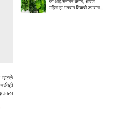
का आहे:सनातन धर्मात, श्रावण
निर्माण होतात.
महिना हा भगवान शिवाची उपासना
करण्यासाठी सर्वात पवित्र काळ
मानला जातो. या संपूर्ण महिन्यात,
भक्त उपवास, पूजा, नामजप,
दानधर्म आणि सात्विक जीवनशैलीचे
पालन करतात.
 म्हटले
 धमकीही
्षकाला
ी