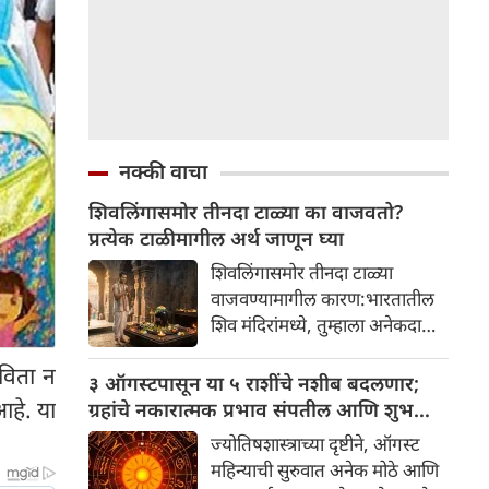
नक्की वाचा
शिवलिंगासमोर तीनदा टाळ्या का वाजवतो?
प्रत्येक टाळीमागील अर्थ जाणून घ्या
शिवलिंगासमोर तीनदा टाळ्या
वाजवण्यामागील कारण:भारतातील
शिव मंदिरांमध्ये, तुम्हाला अनेकदा
भक्त शिवलिंगासमोर तीनदा टाळ्या
विता न
वाजवताना दिसतील. ही एक सामान्य
३ ऑगस्टपासून या ५ राशींचे नशीब बदलणार;
प्रथा आहे, पण तुम्ही कधी विचार
आहे. या
ग्रहांचे नकारात्मक प्रभाव संपतील आणि शुभ
केला आहे का की यामागे काय रहस्य
दिवसांची सुरुवात होईल
ज्योतिषशास्त्राच्या दृष्टीने, ऑगस्ट
आहे आणि प्रत्येक टाळीचा अर्थ काय
महिन्याची सुरुवात अनेक मोठे आणि
आहे? हा केवळ एक विधी नाही, तर