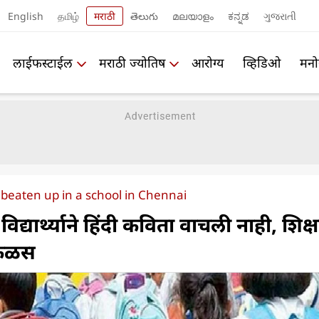
English
தமிழ்
मराठी
తెలుగు
മലയാളം
ಕನ್ನಡ
ગુજરાતી
लाईफस्टाईल
मराठी ज्योतिष
आरोग्य
व्हिडिओ
मनो
 beaten up in a school in Chennai
विद्यार्थ्याने हिंदी कविता वाचली नाही, शिक्
ा कळस