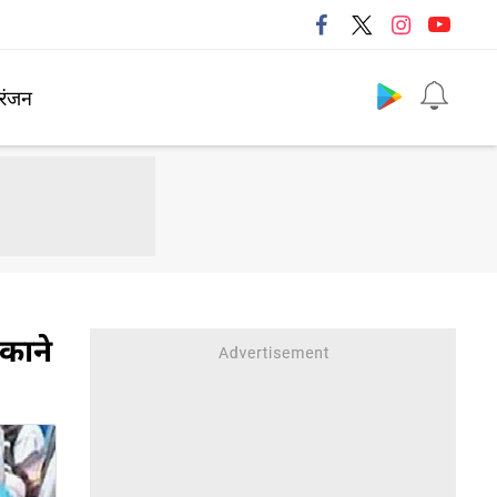
Follow us
रंजन
षकाने