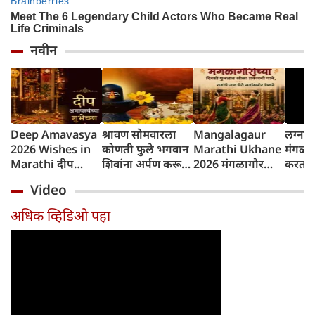
नवीन
Deep Amavasya
श्रावण सोमवारला
Mangalagaur
लग्नान
2026 Wishes in
कोणती फुले भगवान
Marathi Ukhane
मंगळा
Marathi दीप
शिवांना अर्पण करू
2026 मंगळागौर
करतात?
अमावस्येच्या शुभेच्छा
नयेत?
पूजा मराठी उखाणे
परंपरे
Video
कारण
अधिक व्हिडिओ पहा