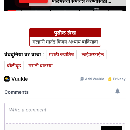
मालमत्तेचा समावेश करण्यासाठी
एमपीआयडी कायद्यात दुरुस्ती केली
पुढील लेख
मल्हारी मार्तंड विजय अध्याय बाविसावा
वेबदुनिया वर वाचा :
मराठी ज्योतिष
लाईफस्टाईल
बॉलीवूड
मराठी बातम्या