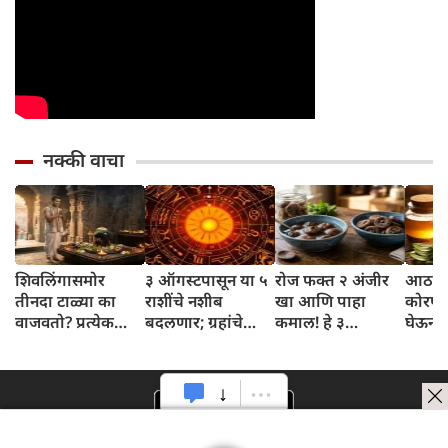
नक्की वाचा
शिवलिंगासमोर
३ ऑगस्टपासून या ५
रोज फक्त २ अंजीर
आठवड्
तीनदा टाळ्या का
राशींचे नशीब
खा आणि पाहा
कोरफड
वाजवतो? प्रत्येक
बदलणार; ग्रहांचे
कमाल! हे ३
घेऊन 
टाळीमागील अर्थ
नकारात्मक प्रभाव
आरोग्यदायी फायदे
चमकदा
जाणून घ्या
संपतील आणि शुभ
तुम्हाला ठाऊक
मिळवा,
दिवसांची सुरुवात
आहेत का?
घ्या
होईल