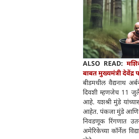
ALSO READ:
मशिद
बाबत मुख्यमंत्री देवें
बीडमधील वैद्यनाथ अर्बन
दिवशी म्हणजेच 11 जुलै
आहे. यशश्री मुंडे यांच
आहेत. पंकजा मुंडे आणि प्र
निवडणूक रिंगणात उतरल्
अमेरिकेच्या कॉर्नेल विद