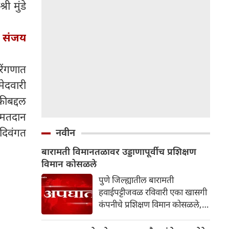
ी मुंडे
 संजय
िंगणात
मेदवारी
कीबद्दल
 मतदान
दिवंगत
नवीन
बारामती विमानतळावर उड्डाणापूर्वीच प्रशिक्षण
विमान कोसळले
पुणे जिल्ह्यातील बारामती
हवाईपट्टीजवळ रविवारी एका खासगी
कंपनीचे प्रशिक्षण विमान कोसळले,
अशी माहिती पोलिसांनी दिली.