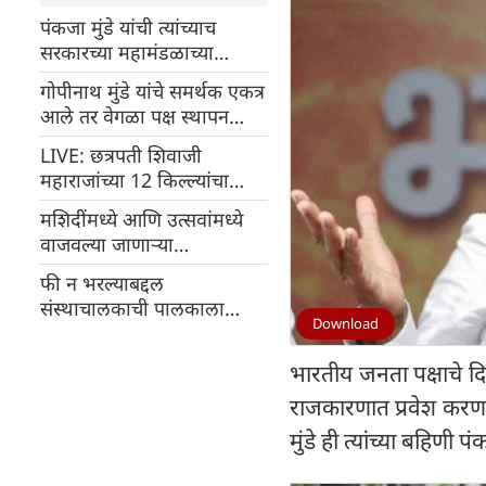
पंकजा मुंडे यांची त्यांच्याच
सरकारच्या महामंडळाच्या
कारभारावर मुख्यमंत्र्यांकडे तक्रार
गोपीनाथ मुंडे यांचे समर्थक एकत्र
आले तर वेगळा पक्ष स्थापन
होईल, पंकजा मुंडे यांचे वक्तव्य
LIVE: छत्रपती शिवाजी
महाराजांच्या 12 किल्ल्यांचा
जागतिक वारसा यादीत स्थान
मशिदींमध्ये आणि उत्सवांमध्ये
वाजवल्या जाणाऱ्या
लाऊडस्पीकर बाबत मुख्यमंत्री
फी न भरल्याबद्दल
देवेंद्र फडणवीस यांची मोठी
संस्थाचालकाची पालकाला
घोषणा
Download
मारहाण, दुर्देवी मृत्यू
भारतीय जनता पक्षाचे दिव
राजकारणात प्रवेश करणार
मुंडे ही त्यांच्या बहिणी