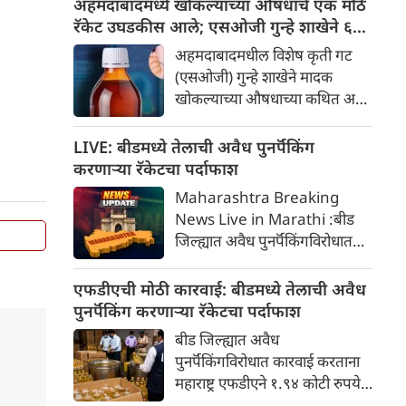
अहमदाबादमध्ये खोकल्याच्या औषधांचे एक मोठे
रॅकेट उघडकीस आले; एसओजी गुन्हे शाखेने ६०
लाख रुपयांचा माल जप्त केला
अहमदाबादमधील विशेष कृती गट
(एसओजी) गुन्हे शाखेने मादक
खोकल्याच्या औषधाच्या कथित अवैध
तस्करीविरोधात मोठी कारवाई सुरू
केली आहे. रिलीफ रोडवरील जीपीओ
LIVE: बीडमध्ये तेलाची अवैध पुनर्पॅकिंग
पोस्ट ऑफिसजवळ प्रतिबंधित
करणाऱ्या रॅकेटचा पर्दाफाश
खोकल्याच्या औषधाचा मोठा साठा
Maharashtra Breaking
जप्त करण्यात आला आहे.
News Live in Marathi :बीड
पोलिसांच्या प्राथमिक तपासात असे
जिल्ह्यात अवैध पुनर्पॅकिंगविरोधात
उघड झाले आहे की, हे खोकल्याचे
कारवाई करताना महाराष्ट्र एफडीएने
औषध टपाल सेवेचा वापर करून
१.९४ कोटी रुपये किमतीचे
एफडीएची मोठी कारवाई: बीडमध्ये तेलाची अवैध
देशांतर्गत इतर राज्यांमध्ये पाठवले
१,१९,१८६ किलो खाद्यतेल जप्त केले
पुनर्पॅकिंग करणाऱ्या रॅकेटचा पर्दाफाश
जात होते.
आणि ५ दुकानांचे परवाने निलंबित
बीड जिल्ह्यात अवैध
केले.
पुनर्पॅकिंगविरोधात कारवाई करताना
महाराष्ट्र एफडीएने १.९४ कोटी रुपये
किमतीचे १,१९,१८६ किलो खाद्यतेल