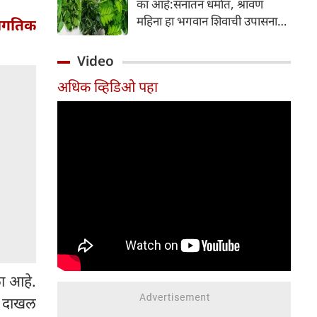
का आहे:सनातन धर्मात, श्रावण
निर्माण होतात.
महिना हा भगवान शिवाची उपासना
जागतिक
करण्यासाठी सर्वात पवित्र काळ
मानला जातो. या संपूर्ण महिन्यात,
Video
भक्त उपवास, पूजा, नामजप,
अधिक व्हिडिओ पहा
दानधर्म आणि सात्विक जीवनशैलीचे
पालन करतात.
ला आहे.
ज दाखल