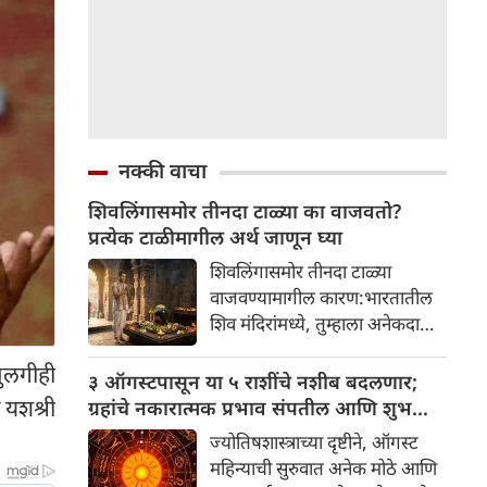
नक्की वाचा
शिवलिंगासमोर तीनदा टाळ्या का वाजवतो?
प्रत्येक टाळीमागील अर्थ जाणून घ्या
शिवलिंगासमोर तीनदा टाळ्या
वाजवण्यामागील कारण:भारतातील
शिव मंदिरांमध्ये, तुम्हाला अनेकदा
भक्त शिवलिंगासमोर तीनदा टाळ्या
मुलगीही
वाजवताना दिसतील. ही एक सामान्य
३ ऑगस्टपासून या ५ राशींचे नशीब बदलणार;
प्रथा आहे, पण तुम्ही कधी विचार
 यशश्री
ग्रहांचे नकारात्मक प्रभाव संपतील आणि शुभ
केला आहे का की यामागे काय रहस्य
दिवसांची सुरुवात होईल
ज्योतिषशास्त्राच्या दृष्टीने, ऑगस्ट
आहे आणि प्रत्येक टाळीचा अर्थ काय
महिन्याची सुरुवात अनेक मोठे आणि
आहे? हा केवळ एक विधी नाही, तर