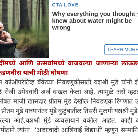
ींमध्ये आणि उत्सवांमध्ये वाजवल्या जाणाऱ्या लाऊड
द्र फडणवीस यांची मोठी घोषणा
 कोऑपरेटिव्ह बँकेच्या निवडणुकीसाठी यशश्री मुंडे यांनी श
 रोजी उमेदवारी अर्ज दाखल केला आहे, त्यामुळे असे म्हट
्यासोबत माजी खासदार प्रीतम मुंडे देखील निवडणूक रिंगणात 
ीतम मुंडे यांच्यानंतर मुंडे कुटुंबातील तिसरी मुलगी यशश्री मुं
या आहे.यशश्री मुंडे व्यवसायाने वकील आहेत. काही वर्षां
्यापीठाने त्यांना 'आशावादी आशियाई विद्यार्थी' म्हणून सन्मान