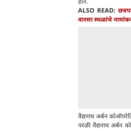
होते.
ALSO READ:
छत्रप
वारसा स्थळांचे नामां
वैद्यनाथ अर्बन कोऑपरेटि
परळी वैद्यनाथ अर्बन क