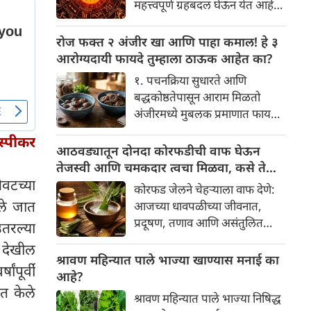
महत्त्वपूर्ण ग्रहबदल घेऊन येत आहे.
यामागे खोलवर रुजलेल्या पौराणिक
ग्रह आणि नक्षत्रांची ही विशेष
श्रद्धा, आध्यात्मिक अर्थ आणि काही
हालचाल अनेक राशींच्या जीवनात
रोज फक्त २ अंजीर खा आणि पाहा कमाल! हे ३
वैज्ञानिक तर्कदेखील आहेत. चला, या
सकारात्मक बदल घडवून आणणार
आरोग्यदायी फायदे तुम्हाला ठाऊक आहेत का?
अनोख्या परंपरेमागील अर्थ
आहे. विशेषतः ३ ऑगस्ट रोजी एक
सविस्तरपणे समजून घेऊया.
१. पचनक्रिया सुधारते आणि
अत्यंत दुर्मिळ आणि फलदायी
बद्धकोष्ठतेपासून आराम मिळतो
ग्रहस्थिती (संयोग) तयार होत आहे.
अंजीरमध्ये मुबलक प्रमाणात फायबर
या दिवशी तयार होणारे शुभ योग,
असते. जर तुम्हाला वारंवार
ग्रहांची स्थिती आणि या गोचरमुळे
स्पीकर
बद्धकोष्ठता, गॅस किंवा अपचनाचा
आठवड्यातून दोनदा कोरफडीची वाफ घेऊन
ज्यांचे नशीब उजळणार आहे अशा
त्रास होत असेल, तर अंजीर
तेजस्वी आणि चमकदार त्वचा मिळवा, कसे ते
भाग्यवान राशींबद्दल आपण जाणून
तुमच्यासाठी वरदान ठरू शकते. हे
ेवटच्या
जाणून घ्या
घेऊया!
कोरफड जेलने चेहऱ्याला वाफ देणे:
आतड्यांची स्वच्छता ठेवण्यास मदत
ले जात
आजच्या धावपळीच्या जीवनात,
करते. पचनसंस्था मजबूत करून पोट
प्रदूषण, तणाव आणि असंतुलित
उतरल्या
साफ होण्यास मदत करते.
आहार यांचा आपल्या त्वचेवर
डे देखील
नकारात्मक परिणाम होऊ शकतो.
श्रावण महिन्यात पाले भाज्या खाण्यास मनाई का
पूर्वी
आपल्या त्वचेची चमक हळूहळू कमी
आहे?
होते, ज्यामुळे निस्तेजपणा, मुरुमे
ित केले
श्रावण महिन्यात पाले भाज्या निषिद्ध
आणि ब्लॅकहेड्स यांसारख्या समस्या