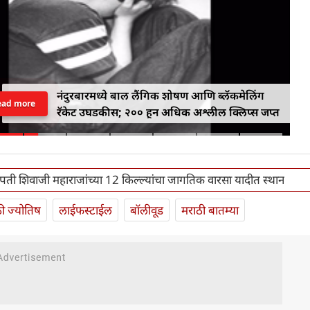
नंदुरबारमध्ये बाल लैंगिक शोषण आणि ब्लॅकमेलिंग
ead more
रॅकेट उघडकीस; २०० हून अधिक अश्लील क्लिप्स जप्त
रपती शिवाजी महाराजांच्या 12 किल्ल्यांचा जागतिक वारसा यादीत स्थान
ी ज्योतिष
लाईफस्टाईल
बॉलीवूड
मराठी बातम्या