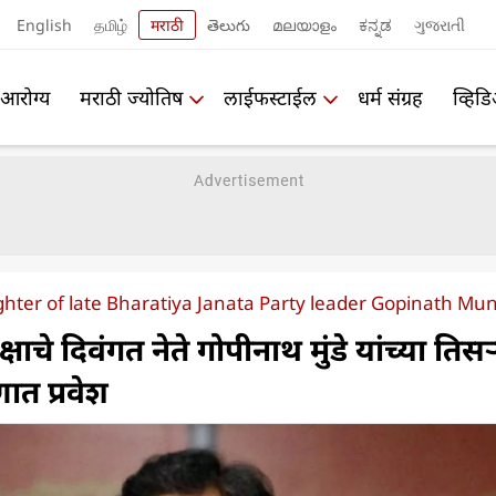
English
தமிழ்
मराठी
తెలుగు
മലയാളം
ಕನ್ನಡ
ગુજરાતી
आरोग्य
मराठी ज्योतिष
लाईफस्टाईल
धर्म संग्रह
व्हिड
hter of late Bharatiya Janata Party leader Gopinath Mund
ाचे दिवंगत नेते गोपीनाथ मुंडे यांच्या तिसऱ
ात प्रवेश