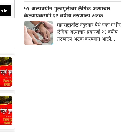
केली आहे. रिलीफ रोडवरील जीपीओ
५१ अल्पवयीन मुलामुलींवर लैंगिक अत्याचार
पोस्ट ऑफिसजवळ प्रतिबंधित
केल्याप्रकरणी २२ वर्षीय तरुणाला अटक
खोकल्याच्या औषधाचा मोठा साठा
महाराष्ट्रातील नंदुरबार येथे एका गंभीर
जप्त करण्यात आला आहे.
लैंगिक अत्याचार प्रकरणी २२ वर्षीय
पोलिसांच्या प्राथमिक तपासात असे
तरुणाला अटक करण्यात आली
उघड झाले आहे की, हे खोकल्याचे
आहे. पोलिसांनी दिलेल्या
औषध टपाल सेवेचा वापर करून
माहितीनुसार, आरोपीच्या मोबाईल
देशांतर्गत इतर राज्यांमध्ये पाठवले
फोनमधून ६०० हून अधिक अश्लील
जात होते.
व्हिडिओ जप्त करण्यात आले असून,
५१ अल्पवयीन पीडितांची माहिती
उघडकीस आली आहे.