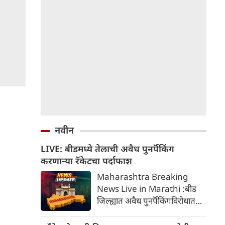
नवीन
LIVE: बीडमध्ये तेलाची अवैध पुनर्पॅकिंग
करणाऱ्या रॅकेटचा पर्दाफाश
Maharashtra Breaking
News Live in Marathi :बीड
जिल्ह्यात अवैध पुनर्पॅकिंगविरोधात
कारवाई करताना महाराष्ट्र एफडीएने
१.९४ कोटी रुपये किमतीचे