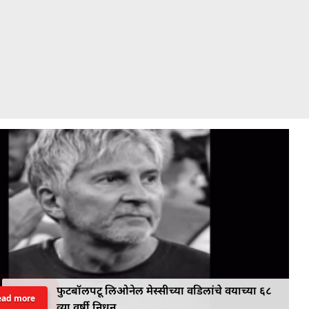
फुटबॉलपटू लिओनेल मेस्सीच्या वडिलांचे वयाच्या ६८
ead more
व्या वर्षी निधन