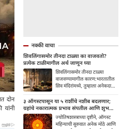
नक्की वाचा
शिवलिंगासमोर तीनदा टाळ्या का वाजवतो?
प्रत्येक टाळीमागील अर्थ जाणून घ्या
शिवलिंगासमोर तीनदा टाळ्या
वाजवण्यामागील कारण:भारतातील
शिव मंदिरांमध्ये, तुम्हाला अनेकदा
भक्त शिवलिंगासमोर तीनदा टाळ्या
यात दोन
वाजवताना दिसतील. ही एक सामान्य
३ ऑगस्टपासून या ५ राशींचे नशीब बदलणार;
प्रथा आहे, पण तुम्ही कधी विचार
 यांनी
ग्रहांचे नकारात्मक प्रभाव संपतील आणि शुभ
केला आहे का की यामागे काय रहस्य
दिवसांची सुरुवात होईल
ज्योतिषशास्त्राच्या दृष्टीने, ऑगस्ट
आहे आणि प्रत्येक टाळीचा अर्थ काय
महिन्याची सुरुवात अनेक मोठे आणि
आहे? हा केवळ एक विधी नाही, तर