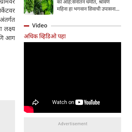
ग्रामवर
का आहे:सनातन धर्मात, श्रावण
निर्माण होतात.
महिना हा भगवान शिवाची उपासना
र्केटवर
करण्यासाठी सर्वात पवित्र काळ
अंतर्गत
मानला जातो. या संपूर्ण महिन्यात,
Video
 लक्ष्य
भक्त उपवास, पूजा, नामजप,
अधिक व्हिडिओ पहा
दानधर्म आणि सात्विक जीवनशैलीचे
आणि आग
पालन करतात.