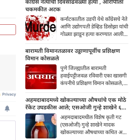
काँग्रेस नेत्याची दिवसाढवळ्या हत्या , आरोपीला
१,१९,१८६ किलो खाद्यतेल जप्त केले
चकमकीत अटक
आणि ५ दुकानांचे परवाने निलंबित
कर्नाटकातील उडपी येथे काँग्रेसचे नेते
केले.
आणि उद्योगपती डेव्हिड डिसोझा यांची
गोळ्या झाडून हत्या करण्यात आली.
बायंदूरजवळील ओट्टिनाने परिसरात
झालेल्या पोलीस चकमकीनंतर मुख्य
बारामती विमानतळावर उड्डाणापूर्वीच प्रशिक्षण
संशयित, गोळीबार करणाऱ्याला
विमान कोसळले
अटक करण्यात आली आहे. इतर
पुणे जिल्ह्यातील बारामती
दोघे पळून गेले असून पोलीस त्यांचा
हवाईपट्टीजवळ रविवारी एका खासगी
शोध घेत आहे.
कंपनीचे प्रशिक्षण विमान कोसळले,
अशी माहिती पोलिसांनी दिली.
अहमदाबादमध्ये खोकल्याच्या औषधांचे एक मोठे
रॅकेट उघडकीस आले; एसओजी गुन्हे शाखेने ६०
लाख रुपयांचा माल जप्त केला
अहमदाबादमधील विशेष कृती गट
(एसओजी) गुन्हे शाखेने मादक
खोकल्याच्या औषधाच्या कथित अवैध
तस्करीविरोधात मोठी कारवाई सुरू