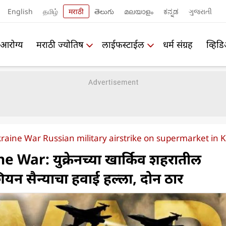
English
தமிழ்
मराठी
తెలుగు
മലയാളം
ಕನ್ನಡ
ગુજરાતી
आरोग्य
मराठी ज्योतिष
लाईफस्टाईल
धर्म संग्रह
व्हिड
raine War Russian military airstrike on supermarket in K
 War: युक्रेनच्या खार्किव शहरातील
शियन सैन्याचा हवाई हल्ला, दोन ठार