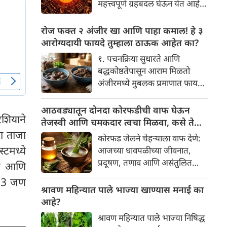
महत्त्वपूर्ण ग्रहबदल घेऊन येत आहे.
यामागे खोलवर रुजलेल्या पौराणिक
ग्रह आणि नक्षत्रांची ही विशेष
श्रद्धा, आध्यात्मिक अर्थ आणि काही
हालचाल अनेक राशींच्या जीवनात
रोज फक्त २ अंजीर खा आणि पाहा कमाल! हे ३
वैज्ञानिक तर्कदेखील आहेत. चला, या
सकारात्मक बदल घडवून आणणार
आरोग्यदायी फायदे तुम्हाला ठाऊक आहेत का?
अनोख्या परंपरेमागील अर्थ
आहे. विशेषतः ३ ऑगस्ट रोजी एक
सविस्तरपणे समजून घेऊया.
१. पचनक्रिया सुधारते आणि
अत्यंत दुर्मिळ आणि फलदायी
बद्धकोष्ठतेपासून आराम मिळतो
ग्रहस्थिती (संयोग) तयार होत आहे.
अंजीरमध्ये मुबलक प्रमाणात फायबर
या दिवशी तयार होणारे शुभ योग,
असते. जर तुम्हाला वारंवार
ग्रहांची स्थिती आणि या गोचरमुळे
बद्धकोष्ठता, गॅस किंवा अपचनाचा
आठवड्यातून दोनदा कोरफडीची वाफ घेऊन
ज्यांचे नशीब उजळणार आहे अशा
रशियाने
त्रास होत असेल, तर अंजीर
तेजस्वी आणि चमकदार त्वचा मिळवा, कसे ते
भाग्यवान राशींबद्दल आपण जाणून
तुमच्यासाठी वरदान ठरू शकते. हे
हा ताजा
जाणून घ्या
घेऊया!
कोरफड जेलने चेहऱ्याला वाफ देणे:
आतड्यांची स्वच्छता ठेवण्यास मदत
्टमध्ये
आजच्या धावपळीच्या जीवनात,
करते. पचनसंस्था मजबूत करून पोट
प्रदूषण, तणाव आणि असंतुलित
ेले आणि
साफ होण्यास मदत करते.
आहार यांचा आपल्या त्वचेवर
 33 जण
नकारात्मक परिणाम होऊ शकतो.
श्रावण महिन्यात पाले भाज्या खाण्यास मनाई का
आपल्या त्वचेची चमक हळूहळू कमी
आहे?
होते, ज्यामुळे निस्तेजपणा, मुरुमे
श्रावण महिन्यात पाले भाज्या निषिद्ध
आणि ब्लॅकहेड्स यांसारख्या समस्या