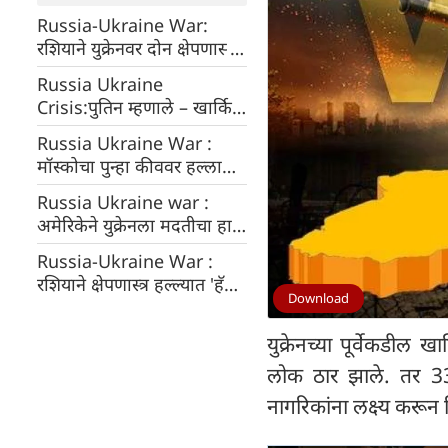
Russia-Ukraine War:
रशियाने युक्रेनवर दोन क्षेपणास्त्रे
डागली, 10 जणांचा मृत्यू
Russia Ukraine
Crisis:पुतिन म्हणाले – खार्किव
ताब्यात घेण्याची योजना नाही
Russia Ukraine War :
मॉस्कोचा पुन्हा कीववर हल्ला
युक्रेनमधील पाच गावे ताब्यात
Russia Ukraine war :
घेण्याचा रशियाचा दावा
अमेरिकेने युक्रेनला मदतीचा हात
पुढे करीत लष्करी मदत जाहीर
Russia-Ukraine War :
केली
रशियाने क्षेपणास्त्र हल्ल्यात 'हॅरी
Download
पॉटर'चा किल्ला उडवला,पाच
जण ठार
युक्रेनच्या पूर्वेकडील
लोक ठार झाले. तर 33 ज
नागरिकांना लक्ष्य करून