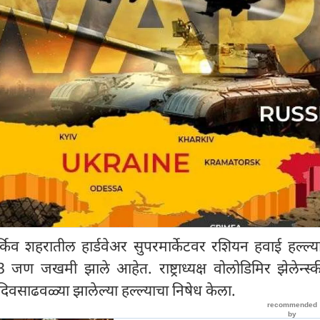
 खार्किव शहरातील हार्डवेअर सुपरमार्केटवर रशियन हवाई हल्ल्
ण जखमी झाले आहेत. राष्ट्राध्यक्ष वोलोडिमिर झेलेन्स्की
 दिवसाढवळ्या झालेल्या हल्ल्याचा निषेध केला.