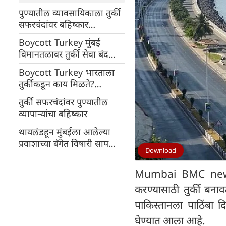
पुण्यातील व्यावसायिकाला तुर्की
सफरचंदांवर बहिष्कार
टाकल्याबद्दल पाकिस्तानमधून
Boycott Turkey मुंबई
धमकी
विमानतळावर तुर्की सेवा बंद
होणार! शिवसेनेने गोंधळ घातला,
Boycott Turkey भारताला
बंद केल्यास काय परिणाम
तुर्कीकडून काय मिळते?
होईल?
हॉटेल्समध्ये या प्रसिद्ध पदार्थांची
तुर्की सफरचंदांवर पुण्यातील
मागणी कमी होऊ शकते
व्यापाऱ्यांचा बहिष्कार
थायलंडहून मुंबईला आलेल्या
प्रवाशाच्या बॅगेत विषारी साप
Download
आढळले
Mumbai BMC news : म
करण्यासाठी तुर्की बना
पाकिस्तानला पाठिंबा द
घेण्यात आला आहे.