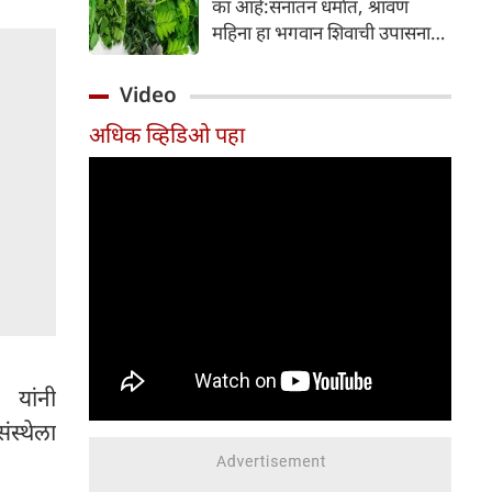
का आहे:सनातन धर्मात, श्रावण
निर्माण होतात.
महिना हा भगवान शिवाची उपासना
करण्यासाठी सर्वात पवित्र काळ
मानला जातो. या संपूर्ण महिन्यात,
Video
भक्त उपवास, पूजा, नामजप,
अधिक व्हिडिओ पहा
दानधर्म आणि सात्विक जीवनशैलीचे
पालन करतात.
 यांनी
स्थेला