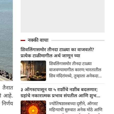
नक्की वाचा
शिवलिंगासमोर तीनदा टाळ्या का वाजवतो?
प्रत्येक टाळीमागील अर्थ जाणून घ्या
शिवलिंगासमोर तीनदा टाळ्या
वाजवण्यामागील कारण:भारतातील
शिव मंदिरांमध्ये, तुम्हाला अनेकदा
भक्त शिवलिंगासमोर तीनदा टाळ्या
 तैनात
वाजवताना दिसतील. ही एक सामान्य
३ ऑगस्टपासून या ५ राशींचे नशीब बदलणार;
प्रथा आहे, पण तुम्ही कधी विचार
ी आहे.
ग्रहांचे नकारात्मक प्रभाव संपतील आणि शुभ
केला आहे का की यामागे काय रहस्य
दिवसांची सुरुवात होईल
 निर्णय
ज्योतिषशास्त्राच्या दृष्टीने, ऑगस्ट
आहे आणि प्रत्येक टाळीचा अर्थ काय
महिन्याची सुरुवात अनेक मोठे आणि
आहे? हा केवळ एक विधी नाही, तर