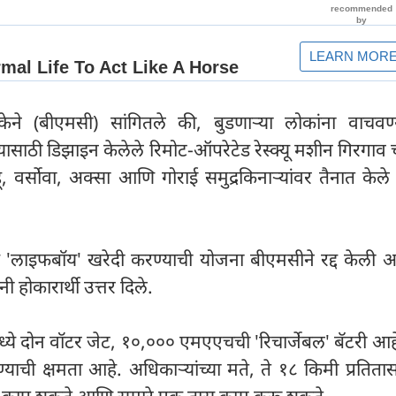
िकेने (बीएमसी) सांगितले की, बुडणाऱ्या लोकांना वाचवण्
ासाठी डिझाइन केलेले रिमोट-ऑपरेटेड रेस्क्यू मशीन गिरगाव 
ू, वर्सोवा, अक्सा आणि गोराई समुद्रकिनाऱ्यांवर तैनात केल
िक 'लाइफबॉय' खरेदी करण्याची योजना बीएमसीने रद्द केली 
ी होकारार्थी उत्तर दिले.
टमध्ये दोन वॉटर जेट, १०,००० एमएएचची 'रिचार्जेबल' बॅटरी 
ी क्षमता आहे. अधिकाऱ्यांच्या मते, ते १८ किमी प्रतितास
तर कापू शकते आणि सुमारे एक तास काम करू शकते.