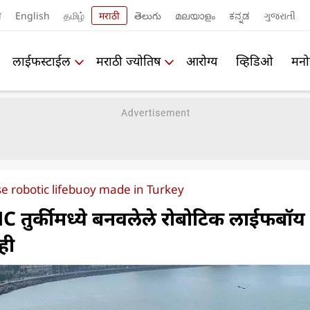
ी
English
தமிழ்
मराठी
తెలుగు
മലയാളം
ಕನ್ನಡ
ગુજરાતી
लाईफस्टाईल
मराठी ज्योतिष
आरोग्य
व्हिडिओ
मनो
e robotic lifebuoy made in Turkey
C तुर्कीमध्ये बनवलेले रोबोटिक लाईफबॉय
ही