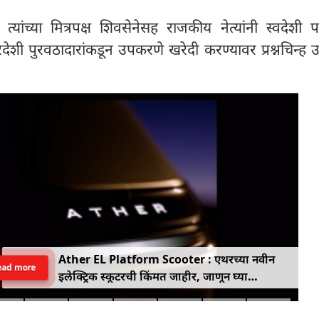
ांच्या मित्रपक्ष शिवसेनेसह राजकीय नेत्यांनी स्वदेशी पर्
परदेशी पुरवठादारांकडून उपकरणे खरेदी करण्यावर प्रश्नचिन्ह 
Ather EL Platform Scooter : एथरच्या नवीन
ead more
इलेक्ट्रिक स्कूटरची किंमत जाहीर, जाणून घ्या
कोनार्कमध्ये कोणती खास वैशिष्ट्ये आहे