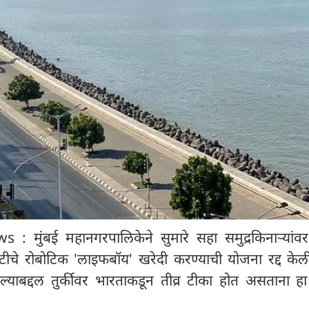
ुंबई महानगरपालिकेने सुमारे सहा समुद्रकिनाऱ्यांवर
वटीचे रोबोटिक 'लाइफबॉय' खरेदी करण्याची योजना रद्द केल
िल्याबद्दल तुर्कीवर भारताकडून तीव्र टीका होत असताना हा