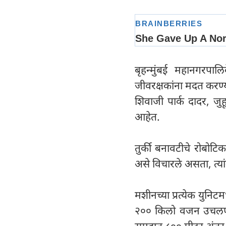
बृहन्मुंबई महानगरपाल
जीवरक्षकांना मदत करण्य
शिवाजी पार्क दादर, जुह
आहेत.
तुर्की बनावटीचे रोबोट
असे विचारले असता, त्यांन
मशीनच्या प्रत्येक युनि
२०० किलो वजन उचलण्याच
समुद्रात ८०० मीटर अं