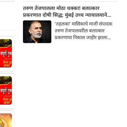
समोर आली आहे. उपमुख्यमंत्री सुनेत्रा
तरुण तेजपालला मोठा धक्का! बलात्कार
पवार यांच्या नेतृत्वाखालील राष्ट्रवादी
प्रकरणात दोषी सिद्ध; मुंबई उच्च न्यायालयाने
काँग्रेस गटाला ठाण्यात मोठा धक्का
कनिष्ठ न्यायालयाचा निकाल फिरवला!
'तहलका' मासिकाचे माजी संपादक
बसला आहे. पक्षाचे ठाणे शहर युवा
तरुण तेजपालवरील बलात्कार
अध्यक्ष वीरू वाघमारे आणि
प्रकरणाचा निकाल जाहीर झाला
सरचिटणीस हेमंत वाणी यांच्यासह
आहे. मुंबई उच्च न्यायालयाच्या गोवा
शेकडो कार्यकर्ते शरद पवार गटात
खंडपीठाने तरुण तेजपालला दोषी
सामील झाले आहेत. याप्रसंगी शरद
ठरवले आहे. शिक्षेच्या
पवार यांचे निकटचे सहकारी आणि
कालावधीबाबत दोन्ही बाजूंचा
आमदार डॉ. जितेंद्र आव्हाड,
युक्तिवाद आजच ऐकला जाईल, असे
जिल्हाध्यक्ष मनोज प्रधान आणि युवा
न्यायालयाने स्पष्ट केले. २०१३ मधील
अध्यक्ष अभिजीत पवार उपस्थित होते
लैंगिक अत्याचार प्रकरणात तरुण
आणि त्यांनी सर्व नेते व कार्यकर्त्यांचे
तेजपालची निर्दोष मुक्तता करण्याच्या
स्वागत केले.
२०२१ मधील निर्णयाविरुद्ध सरकारने
दाखल केलेल्या अपिलावर न्यायमूर्ती
रेवती मोहिते-डेरे आणि न्यायमूर्ती एम.
एस. जावळकर यांच्या खंडपीठाने हा
निकाल दिला.