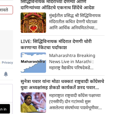
सिद्धिविनायक मंदिराच्या देणग्या आणि
महाराज टर्मिनस (CSMT) कडे प्रवास
दागिन्यांच्या ऑडिटचे एकनाथ शिंदेंचे आदेश
बजावले
करणाऱ्या एका प्रवाशाचे ४० लाख
मुंबईतील प्रसिद्ध श्री सिद्धिविनायक
रुपये किमतीचे सोन्याचे दागिने
मंदिरातील कथित देणगी घोटाळा
लोकल ट्रेनमधून चोरीस गेले होते.
आणि आर्थिक अनियमिततेच्या
आरोपांची गंभीर दखल घेत
उपमुख्यमंत्री एकनाथ शिंदे यांनी मोठे
LIVE: सिद्धिविनायक मंदिरात देणगी चोरी
पाऊल उचलले आहे. त्यांनी मंदिराला
करणाऱ्या रॅकेटचा पर्दाफाश
गेल्या पाच वर्षांत मिळालेल्या रोख
Maharashtra Breaking
देणग्या, सोन्या-चांदीचे दागिने आणि
News Live in Marathi :
इतर मौल्यवान वस्तूंच्या विशेष
महाराष्ट्र वैद्यकीय परिषदेकडे
लेखापरीक्षणाचे आदेश दिले आहेत.
(एमएमसी) बीएसएमएस आणि
या संपूर्ण चौकशीची जबाबदारी
सीसीएमपी डॉक्टरांना नोंदणी
सुनेत्रा पवार यांना मोठा धक्का! राष्ट्रवादी काँग्रेसचे
अतिरिक्त मुख्य सचिव असीम गुप्ता
देण्याच्या निर्णयाच्या निषेधार्थ खासगी
युवा अध्यक्षांसह शेकडो कार्यकर्ते शरद पवार
यांच्याकडे सोपवण्यात आली आहे.
डॉक्टरांनी पुकारलेल्या
गटात सामील
महाराष्ट्रात राष्ट्रवादी काँग्रेस पक्षाच्या
अनिश्चितकालीन संपाचा परिणाम
(एनसीपी) दोन गटांमध्ये सुरू
आता शहरातील आरोग्य व्यवस्थेवर
असलेल्या संघर्षाच्या पार्श्वभूमीवर
स्पष्टपणे दिसून येत आहे.
ठाण्यातून एक मोठी राजकीय घडामोड