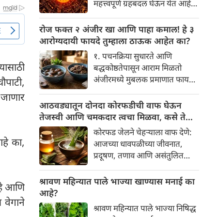
महत्त्वपूर्ण ग्रहबदल घेऊन येत आहे.
यामागे खोलवर रुजलेल्या पौराणिक
ग्रह आणि नक्षत्रांची ही विशेष
श्रद्धा, आध्यात्मिक अर्थ आणि काही
हालचाल अनेक राशींच्या जीवनात
रोज फक्त २ अंजीर खा आणि पाहा कमाल! हे ३
वैज्ञानिक तर्कदेखील आहेत. चला, या
सकारात्मक बदल घडवून आणणार
आरोग्यदायी फायदे तुम्हाला ठाऊक आहेत का?
अनोख्या परंपरेमागील अर्थ
आहे. विशेषतः ३ ऑगस्ट रोजी एक
सविस्तरपणे समजून घेऊया.
१. पचनक्रिया सुधारते आणि
अत्यंत दुर्मिळ आणि फलदायी
यासाठी
बद्धकोष्ठतेपासून आराम मिळतो
ग्रहस्थिती (संयोग) तयार होत आहे.
अंजीरमध्ये मुबलक प्रमाणात फायबर
चौपाटी,
या दिवशी तयार होणारे शुभ योग,
असते. जर तुम्हाला वारंवार
े जाणार
ग्रहांची स्थिती आणि या गोचरमुळे
बद्धकोष्ठता, गॅस किंवा अपचनाचा
आठवड्यातून दोनदा कोरफडीची वाफ घेऊन
ज्यांचे नशीब उजळणार आहे अशा
त्रास होत असेल, तर अंजीर
तेजस्वी आणि चमकदार त्वचा मिळवा, कसे ते
भाग्यवान राशींबद्दल आपण जाणून
तुमच्यासाठी वरदान ठरू शकते. हे
जाणून घ्या
घेऊया!
कोरफड जेलने चेहऱ्याला वाफ देणे:
आतड्यांची स्वच्छता ठेवण्यास मदत
आहे का,
आजच्या धावपळीच्या जीवनात,
करते. पचनसंस्था मजबूत करून पोट
प्रदूषण, तणाव आणि असंतुलित
साफ होण्यास मदत करते.
आहार यांचा आपल्या त्वचेवर
नकारात्मक परिणाम होऊ शकतो.
श्रावण महिन्यात पाले भाज्या खाण्यास मनाई का
आहे आणि
आपल्या त्वचेची चमक हळूहळू कमी
आहे?
 वेगाने
होते, ज्यामुळे निस्तेजपणा, मुरुमे
श्रावण महिन्यात पाले भाज्या निषिद्ध
आणि ब्लॅकहेड्स यांसारख्या समस्या