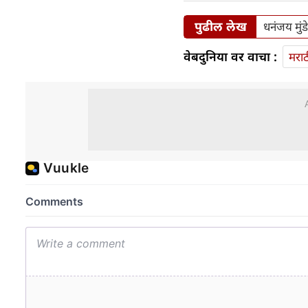
पुढील लेख
धनंजय मुंड
वेबदुनिया वर वाचा :
मराठ