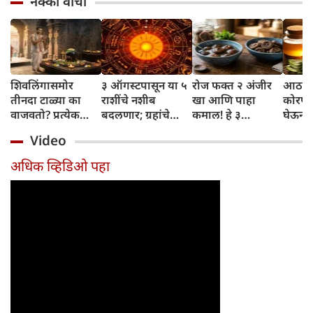
नक्की वाचा
शिवलिंगासमोर
३ ऑगस्टपासून या ५
रोज फक्त २ अंजीर
आठवड्
तीनदा टाळ्या का
राशींचे नशीब
खा आणि पाहा
कोरफड
वाजवतो? प्रत्येक
बदलणार; ग्रहांचे
कमाल! हे ३
घेऊन 
टाळीमागील अर्थ
नकारात्मक प्रभाव
आरोग्यदायी फायदे
चमकदा
Video
जाणून घ्या
संपतील आणि शुभ
तुम्हाला ठाऊक
मिळवा,
दिवसांची सुरुवात
आहेत का?
घ्या
अधिक व्हिडिओ पहा
होईल