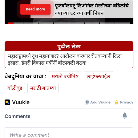
फुटबॉलपटू लिओनेल मेस्सीच्या वडिलांचे
Read more
वयाच्या ६८ व्या वर्षी निधन
पुढील लेख
महाराष्ट्रामध्ये दूध महागणार? आंदोलन करणार शेतकऱ्यांनी दिला
इशारा, डेयरी विकास मंत्रींनीं बोलावली बैठक
वेबदुनिया वर वाचा :
मराठी ज्योतिष
लाईफस्टाईल
बॉलीवूड
मराठी बातम्या