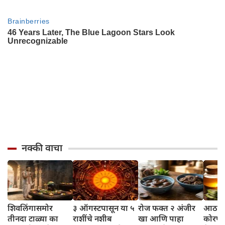
नक्की वाचा
शिवलिंगासमोर
३ ऑगस्टपासून या ५
रोज फक्त २ अंजीर
आठवड्
तीनदा टाळ्या का
राशींचे नशीब
खा आणि पाहा
कोरफड