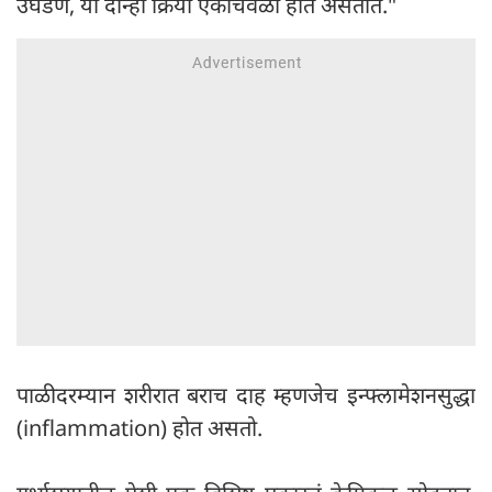
उघडणं, या दोन्ही क्रिया एकाचवेळी होत असतात."
पाळीदरम्यान शरीरात बराच दाह म्हणजेच इन्फ्लामेशनसुद्धा
(inflammation) होत असतो.