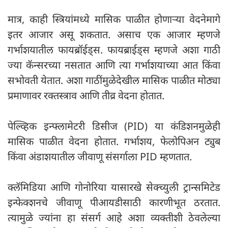
मात्र, काही स्त्रियांमध्ये मासिक पाळीत होणाऱ्या वेदनेमागे
इतर आजार असू शकतात. असाच एक आजार म्हणजे
गर्भाशयातील फायब्रॉईड्स. फायब्राईड्स म्हणजे अशा गाठी
ज्या कॅन्सरच्या नसतात आणि त्या गर्भाशयाच्या आत किंवा
सभोवती येतात. अशा गाठींमुळेदेखील मासिक पाळीत मोठ्या
प्रमाणावर रक्तस्त्राव आणि तीव्र वेदना होतात.
पेल्व्हिक इन्फ्लामेटरी डिसीज (PID) या कंडिशनमुळेही
मासिक पाळीत वेदना होतात. गर्भाशय, फेलोपिअन ट्युब
किंवा अंडाशयातील जीवाणू संसर्गाला PID म्हणतात.
क्लॅमिडिया आणि गोनोरिया यासारखे सेक्च्युली ट्रान्समिटेड
इन्फेक्शनचे जीवाणू पीआयडीसाठी कारणीभूत ठरतात.
त्यामुळे ज्यांना हा संसर्ग आहे अशा व्यक्तीशी ठेवलेल्या