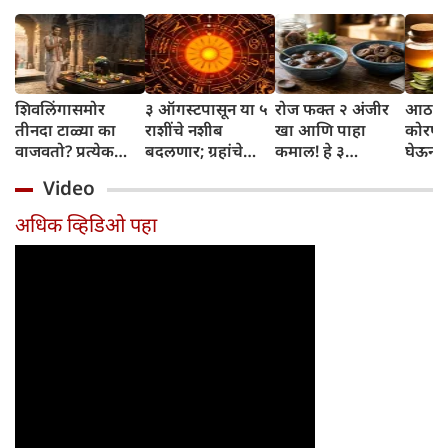
शिवलिंगासमोर
३ ऑगस्टपासून या ५
रोज फक्त २ अंजीर
आठवड्
तीनदा टाळ्या का
राशींचे नशीब
खा आणि पाहा
कोरफड
वाजवतो? प्रत्येक
बदलणार; ग्रहांचे
कमाल! हे ३
घेऊन 
टाळीमागील अर्थ
नकारात्मक प्रभाव
आरोग्यदायी फायदे
चमकदा
Video
जाणून घ्या
संपतील आणि शुभ
तुम्हाला ठाऊक
मिळवा,
दिवसांची सुरुवात
आहेत का?
घ्या
अधिक व्हिडिओ पहा
होईल