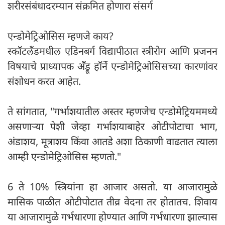
शरीरसंबंधादरम्यान संक्रमित होणारा संसर्ग
एन्डोमेट्रिओसिस म्हणजे काय?
स्कॉटलँडमधील एडिनबर्ग विद्यापीठात स्त्रीरोग आणि प्रजनन
विषयाचे प्राध्यापक अँड्रू हॉर्ने एन्डोमेट्रिओसिसच्या कारणांवर
संशोधन करत आहेत.
ते सांगतात, "गर्भाशयातील अस्तर म्हणजेच एन्डोमेट्रियममध्ये
असणाऱ्या पेशी जेव्हा गर्भाशयाबाहेर ओटीपोटाचा भाग,
अंडाशय, मूत्राशय किंवा आतडे अशा ठिकाणी वाढतात त्याला
आम्ही एन्डोमेट्रिओसिस म्हणतो."
6 ते 10% स्त्रियांना हा आजार असतो. या आजारामुळे
मासिक पाळीत ओटीपोटात तीव्र वेदना तर होतातच. शिवाय
या आजारामुळे गर्भधारणा होण्यात आणि गर्भधारणा झाल्यास