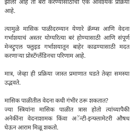
झाली आहे ती बरी करण्यासाठीची एक आवश्यक प्रक्रिया
आहे.
त्यामुळे मासिक पाळीदरम्यान येणारे क्रॅम्प्स आणि वेदना
गर्भाशयाचं अस्तर योग्यरित्या बरं होण्यासाठी आणि संपूर्ण
मेन्स्ट्रुएल फ्लुइड गर्भाशयातून बाहेर काढण्यासाठी मदत
करणाऱ्या प्रोस्टॅग्लँडिनचा परिणाम आहे.
मात्र, जेव्हा ही प्रक्रिया जास्त प्रमाणात घडते तेव्हा समस्या
उद्भवते.
मासिक पाळीतील वेदना कधी गंभीर ठरू शकतात?
ज्या स्त्रियांना मासिक पाळीत त्रास होतो त्यांच्यापैकी
अनेकींना वेदनाशामक किंवा अॅन्टी-इन्फ्लामेटरी औषध
घेऊन आराम मिळू शकतो.